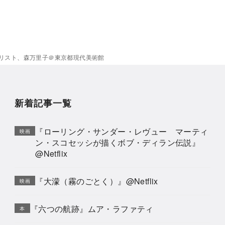
リスト、森万里子＠東京都現代美術館
新着記事一覧
『ローリング・サンダー・レヴュー マーティ
映画
ン・スコセッシが描くボブ・ディラン伝説』
@Netflix
『大濛（霧のごとく）』@Netflix
映画
『六つの航跡』ムア・ラファティ
本