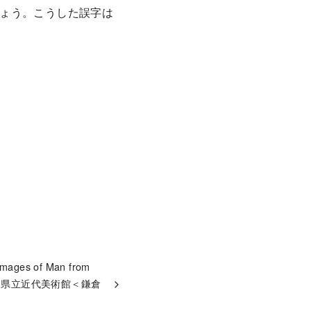
ょう。こうした誤字は
ages of Man from
n：神奈川県立近代美術館＜鎌倉