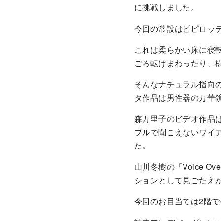
に挑戦しました。
今回の常設はピピロッ
これは柔らかい床に寝
ごろ転げまわったり、
そんなナチュラル指向
タ作品は男性器の万華
森万里子のビデオ作品
ブルで聞こえないワイ
た。
山川冬樹の「Voice
ションとして見ごたえ
今回のお目当ては2階