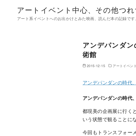
コ
アートイベント中心、その他つれ
ン
アート系イベントへのお出かけとみた映画、読んだ本の記録です
テ
ン
ツ
アンデパンダン
へ
移
術館
動
2015-12-15
アートイベン
アンデパンダンの時代
アンデパンダンの時代
都現美の企画展に行く
いう状態で観ることに
今回もトランスフォー