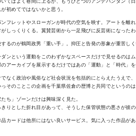
ついてはよく巷間に上るが、もうひとつのアンデパンダン（日
れが初めてではないかと思う。
パンフレットやスローガンが時代の空気を映す。アートを離れ
方がしっくりくる。翼賛芸術から一足飛びに反芸術になったわ
映するのが鶴岡政男「重い手」。抑圧と告発の形象が重苦しく
ンダンという運動をこのわずかなスペースだけで見せるのはム
部のアーカイブを展示するだけではあの「運動」と「時代」を
けでなく政治や風俗など社会状況を包括的にとらえたうえで、
いっそのことこの企画を千葉県佐倉の歴博と共同でというのは
家たち」ゾーンだけは興味深く見た。
っきりとした折れ目があって、そうした保管状態の悪さが彼の
作品カードは他所にはない良いサービス。気に入った作品があ