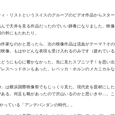
ティ・リストというスイスのグループのビデオ作品からスター
転んで天井を見る作品だったのでいい静養になりました。映像
樹の幹にもたれたり。
の作家なのかと思ったら、次の映像作品は流血がテーマ？その
鏡映像。もはやどんな表現も受け入れるのみです（疲れている
はどうにも心に響かなかった。先に見たスプニツ子！を思い出
アレスヘッドホンもあった。レベッカ・ホルンのメカニカルな
 Over」は横浜国際映像祭でもじっくり見た。現代史を題材にし
がある。何足も靴があったので沢山いるのかと思いきや…。こ
でやっている「アンデパンダンの時代」。