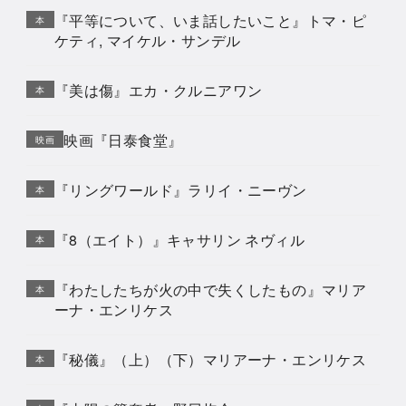
『平等について、いま話したいこと』トマ・ピ
本
ケティ, マイケル・サンデル
『美は傷』エカ・クルニアワン
本
映画『日泰食堂』
映画
『リングワールド』ラリイ・ニーヴン
本
『8（エイト）』キャサリン ネヴィル
本
『わたしたちが火の中で失くしたもの』マリア
本
ーナ・エンリケス
『秘儀』（上）（下）マリアーナ・エンリケス
本