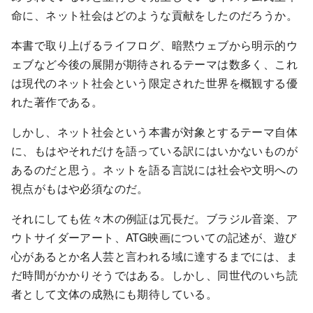
命に、ネット社会はどのような貢献をしたのだろうか。
本書で取り上げるライフログ、暗黙ウェブから明示的ウ
ェブなど今後の展開が期待されるテーマは数多く、これ
は現代のネット社会という限定された世界を概観する優
れた著作である。
しかし、ネット社会という本書が対象とするテーマ自体
に、もはやそれだけを語っている訳にはいかないものが
あるのだと思う。ネットを語る言説には社会や文明への
視点がもはや必須なのだ。
それにしても佐々木の例証は冗長だ。ブラジル音楽、ア
ウトサイダーアート、ATG映画についての記述が、遊び
心があるとか名人芸と言われる域に達するまでには、ま
だ時間がかかりそうではある。しかし、同世代のいち読
者として文体の成熟にも期待している。