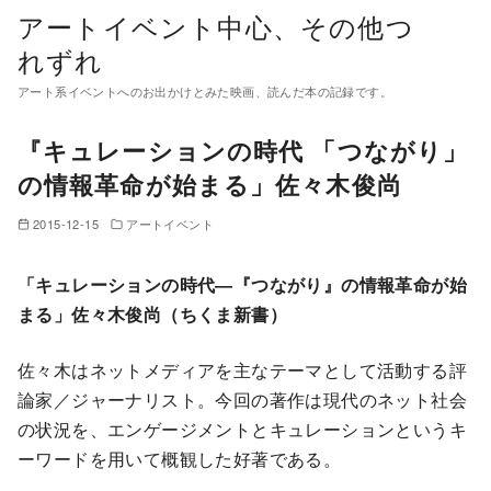
コ
アートイベント中心、その他つ
ン
れずれ
テ
アート系イベントへのお出かけとみた映画、読んだ本の記録です。
ン
ツ
『キュレーションの時代 「つながり」
へ
の情報革命が始まる」佐々木俊尚
移
動
2015-12-15
アートイベント
「キュレーションの時代―『つながり』の情報革命が始
まる」佐々木俊尚（ちくま新書）
佐々木はネットメディアを主なテーマとして活動する評
論家／ジャーナリスト。今回の著作は現代のネット社会
の状況を、エンゲージメントとキュレーションというキ
ーワードを用いて概観した好著である。