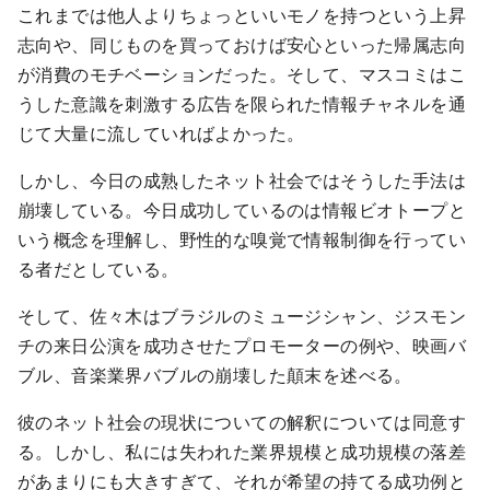
これまでは他人よりちょっといいモノを持つという上昇
志向や、同じものを買っておけば安心といった帰属志向
が消費のモチベーションだった。そして、マスコミはこ
うした意識を刺激する広告を限られた情報チャネルを通
じて大量に流していればよかった。
しかし、今日の成熟したネット社会ではそうした手法は
崩壊している。今日成功しているのは情報ビオトープと
いう概念を理解し、野性的な嗅覚で情報制御を行ってい
る者だとしている。
そして、佐々木はブラジルのミュージシャン、ジスモン
チの来日公演を成功させたプロモーターの例や、映画バ
ブル、音楽業界バブルの崩壊した顛末を述べる。
彼のネット社会の現状についての解釈については同意す
る。しかし、私には失われた業界規模と成功規模の落差
があまりにも大きすぎて、それが希望の持てる成功例と