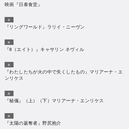
映画『日泰食堂』
本
『リングワールド』ラリイ・ニーヴン
本
『8（エイト）』キャサリン ネヴィル
本
『わたしたちが火の中で失くしたもの』マリアーナ・エ
ンリケス
本
『秘儀』（上）（下）マリアーナ・エンリケス
本
『太陽の簒奪者』野尻抱介