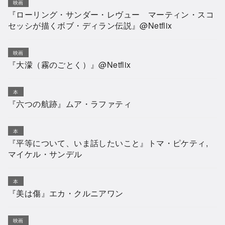
映画
『ローリング・サンダー・レヴュー マーティン・スコ
セッシが描くボブ・ディラン伝説』@Netflix
映画
『大濛（霧のごとく）』@Netflix
本
『六つの航跡』ムア・ラファティ
本
『平等について、いま話したいこと』トマ・ピケティ,
マイケル・サンデル
本
『美は傷』エカ・クルニアワン
映画