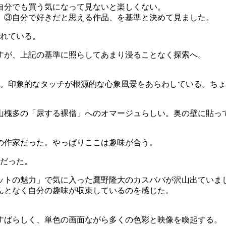
自分でも買う気になって見ないと楽しくない。
、③自分で好きだと思える作品、を基準と決めて見ました。
されている。
すが、上記の基準に照らしてあまり浸ることなく探索へ。
の。印象的なタッチが根源的な心象風景をあらわしている。ち
山槐多の「尿する裸僧」へのオマージュらしい。奥の壁に貼っ
の作家だった。やっぱりここは趣味が合う。
示だった。
ットの魅力」で気に入った鷹野隆大のカスババが沢山出ていま
んとなく自分の趣味が収束しているのを感じた。
すばらしく、単色の画面ながら多くの色彩と映像を喚起する。