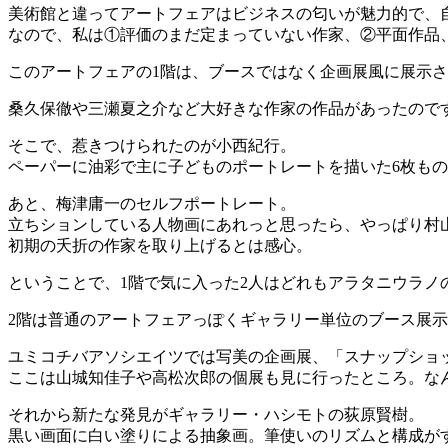
美術館と違ってアートフェアはビジネスの匂いが魅力的で、
なので、私は①評価のまだ定まっていない作家、②平面作品
このアートフェアの1階は、ブースではなく企画展風に展示
桑久保徹や三瀬夏之介など大好きな作家の作品があったので
そこで、惹きつけられたのが小西紀行。
ペーパーに油彩で主に子どものポートレートを描いた6枚も
あと、梅津庸一のセルフポートレート。
立ちションしている人物画にあれっと思ったら、やっぱり村
初期の夭折の作家を取り上げるとは感心。
ということで、1階で気に入った2人はどれもアラタニウラノ
2階は普通のアートフェアっぽくギャラリー単位のブース展
ユミコチバアソシエイツでは写美の企画展、「スナップショ
ここは山城知佳子や高松次郎の個展も見に行ったところ。な
それから新たな発見がギャラリー・ハシモトの荻原賢樹。
黒い画面に白い塗りによる抽象画。筆使いのリズムと構成が