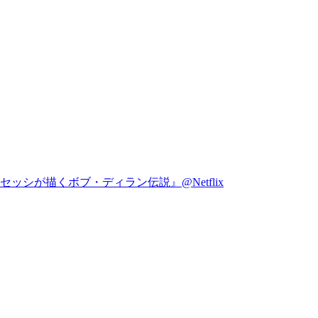
シが描くボブ・ディラン伝説』@Netflix