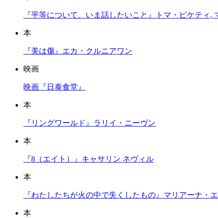
『平等について、いま話したいこと』トマ・ピケティ, 
本
『美は傷』エカ・クルニアワン
映画
映画『日泰食堂』
本
『リングワールド』ラリイ・ニーヴン
本
『8（エイト）』キャサリン ネヴィル
本
『わたしたちが火の中で失くしたもの』マリアーナ・エ
本