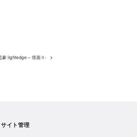
豪 lightedge – 境面Ⅱ-
サイト管理