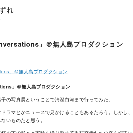
ずれ
。
versations」＠無人島プロダクション
ト
ations」＠無人島プロダクション
ations」＠無人島プロダクション
男子の写真展ということで清澄白河まで行ってみた。
はドラマとかニュースで見かけることもあるだろう。しかし、
みないものだと思う。
光灯の下で黙々と実験を繰り返す若手研究者たちの姿を端正に