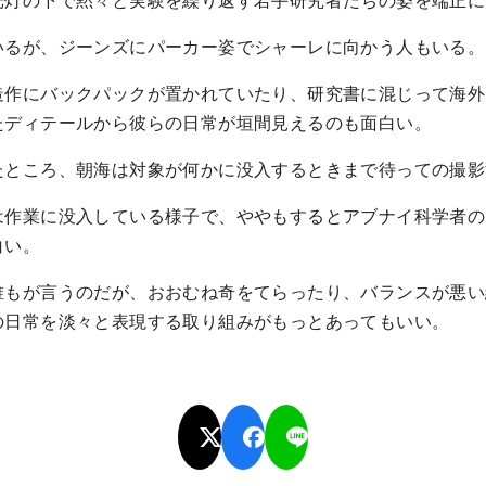
いるが、ジーンズにパーカー姿でシャーレに向かう人もいる。
造作にバックパックが置かれていたり、研究書に混じって海外
たディテールから彼らの日常が垣間見えるのも面白い。
たところ、朝海は対象が何かに没入するときまで待っての撮影
は作業に没入している様子で、ややもするとアブナイ科学者の
白い。
誰もが言うのだが、おおむね奇をてらったり、バランスが悪い
の日常を淡々と表現する取り組みがもっとあってもいい。