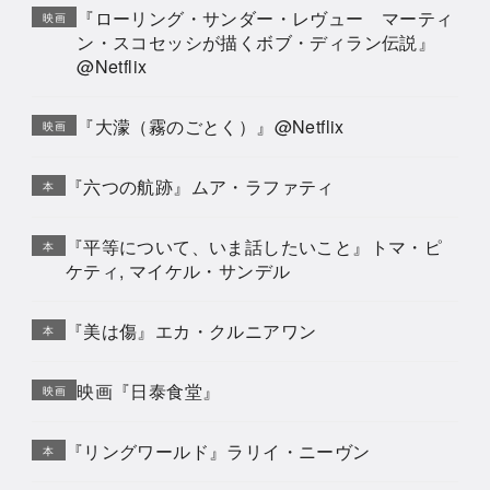
『ローリング・サンダー・レヴュー マーティ
映画
ン・スコセッシが描くボブ・ディラン伝説』
@Netflix
『大濛（霧のごとく）』@Netflix
映画
『六つの航跡』ムア・ラファティ
本
『平等について、いま話したいこと』トマ・ピ
本
ケティ, マイケル・サンデル
『美は傷』エカ・クルニアワン
本
映画『日泰食堂』
映画
『リングワールド』ラリイ・ニーヴン
本