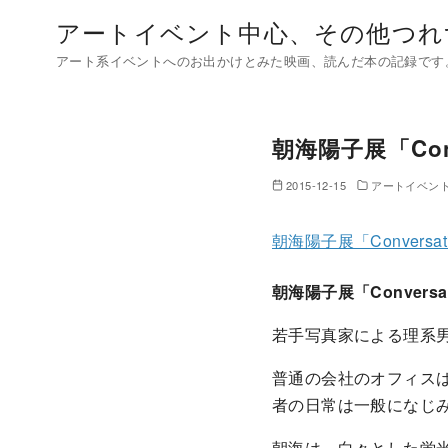
コ
アートイベント中心、その他つれ
ン
アート系イベントへのお出かけとみた映画、読んだ本の記録です
テ
ン
ツ
朝海陽子展「Con
へ
移
2015-12-15
アートイベン
動
朝海陽子展「Convers
朝海陽子展「Convers
若手写真家による理系
普通の会社のオフィス
者の日常は一般になじ
朝海は、白々とした蛍