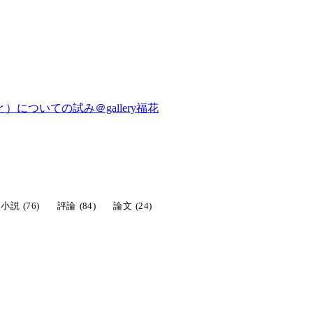
についての試み＠gallery福花
小説
(76)
評論
(84)
論文
(24)