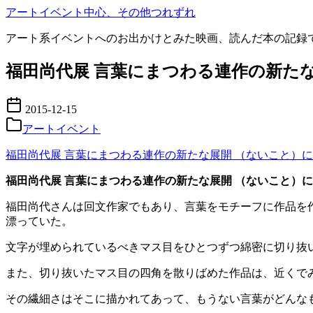
コ
アートイベント中心、その他つれずれ
ン
アート系イベントへのお出かけとみた映画、読んだ本の記録
テ
ン
福田尚代展 言葉にまつわる連作の新たな展
ツ
へ
移
2015-12-15
動
アートイベント
福田尚代展 言葉にまつわる連作の新たな展開 （ないこと）につい
福田尚代展 言葉にまつわる連作の新たな展開 （ないこと）につい
福田尚代さんは回文作家でもあり、言葉をモチーフに作品を
漂っていた。
文字が埋められているべきマス目をひとつずつ綿密に切り抜
また、切り抜いたマス目の四角を散りばめた作品は、近くで
その繊細さはそこに描かれてあって、もうない言葉がどんな