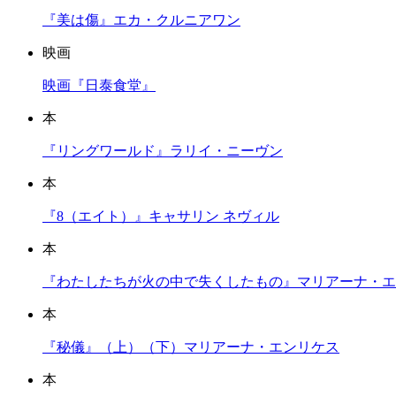
『美は傷』エカ・クルニアワン
映画
映画『日泰食堂』
本
『リングワールド』ラリイ・ニーヴン
本
『8（エイト）』キャサリン ネヴィル
本
『わたしたちが火の中で失くしたもの』マリアーナ・エ
本
『秘儀』（上）（下）マリアーナ・エンリケス
本