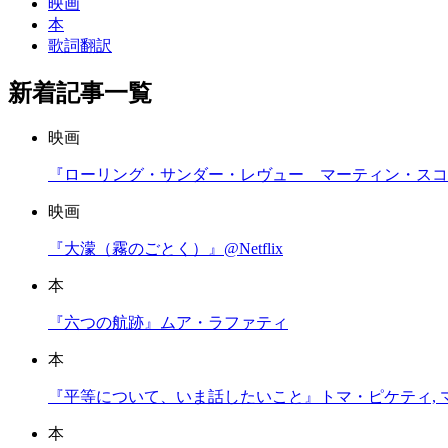
映画
本
歌詞翻訳
新着記事一覧
映画
『ローリング・サンダー・レヴュー マーティン・スコセッ
映画
『大濛（霧のごとく）』@Netflix
本
『六つの航跡』ムア・ラファティ
本
『平等について、いま話したいこと』トマ・ピケティ, 
本