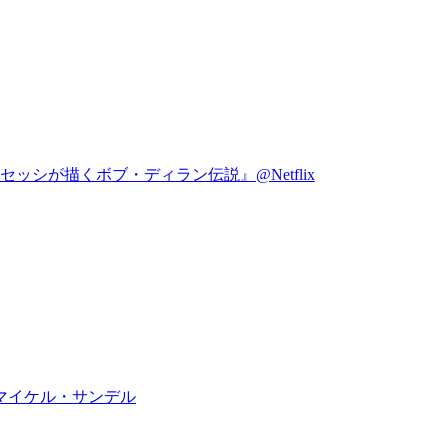
シが描くボブ・ディラン伝説』@Netflix
マイケル・サンデル