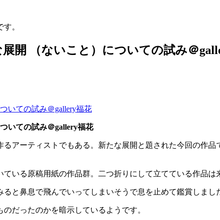
です。
開 （ないこと）についての試み＠galle
ての試み＠gallery福花
ての試み＠gallery福花
作るアーティストでもある。新たな展開と題された今回の作品
いている原稿用紙の作品群。二つ折りにして立てている作品は
みると鼻息で飛んでいってしまいそうで息を止めて鑑賞しまし
ものだったのかを暗示しているようです。