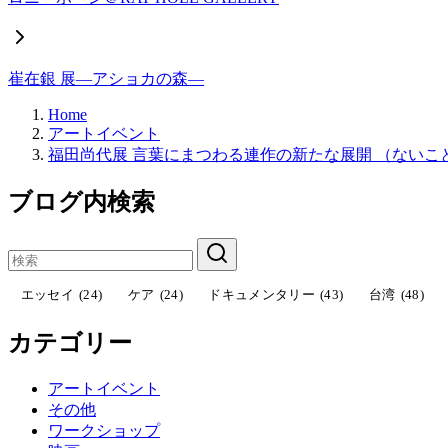
崔在銀 展―アショカの森―
Home
アートイベント
福田尚代展 言葉にまつわる連作の新たな展開 （ないこと）
ブログ内検索
エッセイ
(24)
ケア
(24)
ドキュメンタリー
(43)
台湾
(48)
カテゴリー
アートイベント
その他
ワークショップ