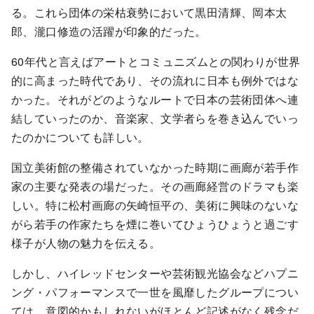
る。これら団体の栄枯衰勢において黒田清輝、岡本太
郎、瀧口修造の活躍が印象的だった。
60年代と言えばアートとコミュニズムとの関わりが世界
的に高まった時代であり、その流れに日本も例外ではな
かった。それがどのようなルートで日本の芸術団体へ連
結していったのか、音楽家、文学者らを巻き込んでいっ
たのかについても詳しい。
国立美術館の整備されていなかった時期に画廊が若手作
家の主要な発表の場だった。その画廊経営のドラマも楽
しい。特に松村画廊の矢崎恒平の、美術に興味のないな
がら若手の作家たちを煙に巻いてひょうひょうと過ごす
様子が人物の魅力を伝える。
しかし、ハイレッドセンターや芸術観光協会などハプニ
ング・パフォーマンスで一世を風靡したグループについ
ては、意図的かもしれないがほとんど記述がなく残念だ