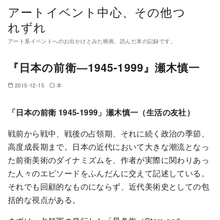
コ
アートイベント中心、その他つ
ン
れずれ
テ
アート系イベントへのお出かけとみた映画、読んだ本の記録です。
ン
ツ
『日本の前衛―1945‐1999』瀬木慎一
へ
移
2015-12-15
本
動
「日本の前衛 1945-1999」瀬木慎一（生活の友社）
戦前から戦中、戦後の占領期、それに続く政治の季節、
高度成長期まで。日本の近代において大きな潮流となっ
た前衛美術のダイナミズムを、作者が実際に関わりあっ
た人々のエピソードをふんだんに交えて記述している。
それでも回顧的なものにならず、近代美術史としての包
括的な視点がある。