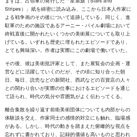
まずは、占領軍の発行した「星条旗（Stars and
Stripes）」紙を綿密に読み込み、ここから日本人作家に
よる戦争画のその後について追跡している。同じく、進
駐軍のための施設であるアーニー・パイル劇場において
終戦直後に開かれたいくつかの美術展についても取り上
げている。いずれも歴史に埋もれたエピソードであり、
とても興味深い。作者は実際にこの劇場で働いていた。
その後、彼は美術批評家として、また展覧会の企画・運
営などに活躍していくのだが、その頃に知り合った朝
日、毎日、読売などの新聞社、西武などの百貨店の人々
との関わり合いが実際の仕事におけるエピソードを通じ
て語られ、時代の気分や雰囲気がよく伝わってくる。
離合集散を繰り返す前衛美術団体についても内部からの
体験談を交え、作家同士の感情的対立にも触れ、臨場感
がある。しかし、時代の動きを踏まえた俯瞰的な視点を
忘れずに書かれており、記録的価値も高いものと思われ