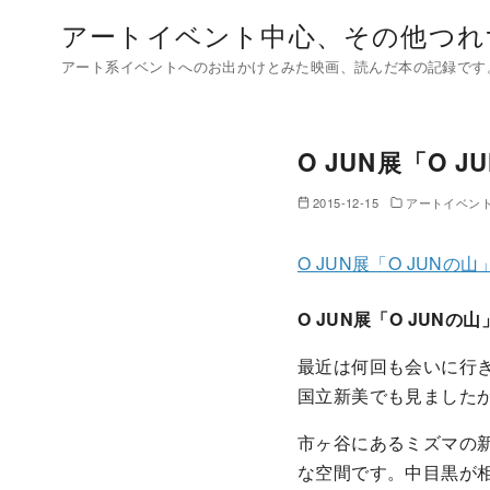
コ
アートイベント中心、その他つれ
ン
アート系イベントへのお出かけとみた映画、読んだ本の記録です
テ
ン
ツ
O JUN展「O
へ
移
2015-12-15
アートイベン
動
O JUN展「O JUN
O JUN展「O JUN
最近は何回も会いに行き
国立新美でも見ました
市ヶ谷にあるミズマの
な空間です。中目黒が