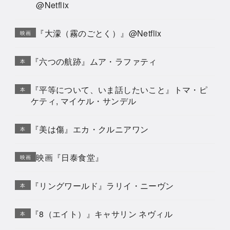
@Netflix
『大濛（霧のごとく）』@Netflix
映画
『六つの航跡』ムア・ラファティ
本
『平等について、いま話したいこと』トマ・ピ
本
ケティ, マイケル・サンデル
『美は傷』エカ・クルニアワン
本
映画『日泰食堂』
映画
『リングワールド』ラリイ・ニーヴン
本
『8（エイト）』キャサリン ネヴィル
本