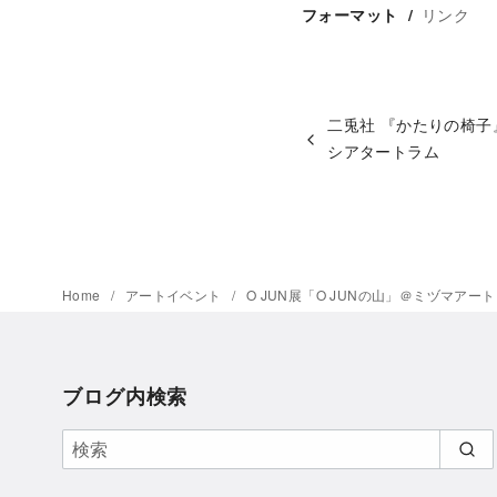
リンク
フォーマット
二兎社 『かたりの椅子』
シアタートラム
Home
アートイベント
O JUN展「O JUNの山」＠ミヅマア
ブログ内検索