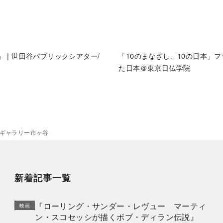
 | 世田谷パブリックシアター/
「10のまなざし、10の日本」
た日本＠東京日仏学院
ートギャラリー市ヶ谷
新着記事一覧
『ローリング・サンダー・レヴュー マーティ
映画
ン・スコセッシが描くボブ・ディラン伝説』