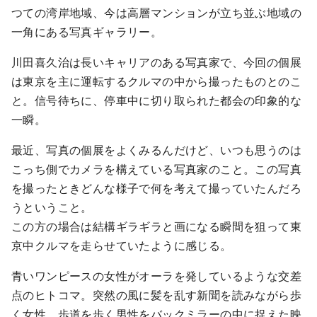
つての湾岸地域、今は高層マンションが立ち並ぶ地域の
一角にある写真ギャラリー。
川田喜久治は長いキャリアのある写真家で、今回の個展
は東京を主に運転するクルマの中から撮ったものとのこ
と。信号待ちに、停車中に切り取られた都会の印象的な
一瞬。
最近、写真の個展をよくみるんだけど、いつも思うのは
こっち側でカメラを構えている写真家のこと。この写真
を撮ったときどんな様子で何を考えて撮っていたんだろ
うということ。
この方の場合は結構ギラギラと画になる瞬間を狙って東
京中クルマを走らせていたように感じる。
青いワンピースの女性がオーラを発しているような交差
点のヒトコマ。突然の風に髪を乱す新聞を読みながら歩
く女性。歩道を歩く男性をバックミラーの中に捉えた映