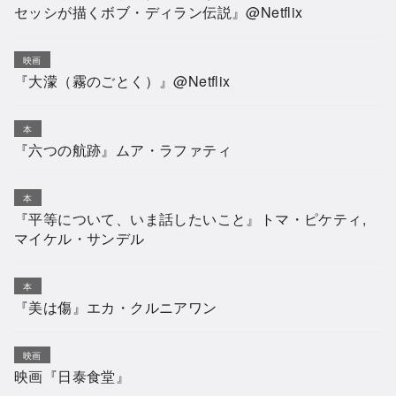
セッシが描くボブ・ディラン伝説』@Netflix
映画
『大濛（霧のごとく）』@Netflix
本
『六つの航跡』ムア・ラファティ
本
『平等について、いま話したいこと』トマ・ピケティ,
マイケル・サンデル
本
『美は傷』エカ・クルニアワン
映画
映画『日泰食堂』