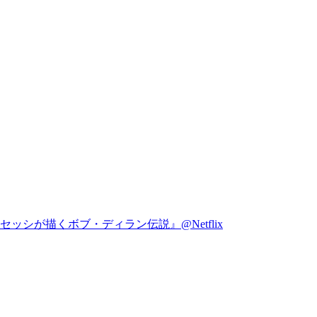
シが描くボブ・ディラン伝説』@Netflix