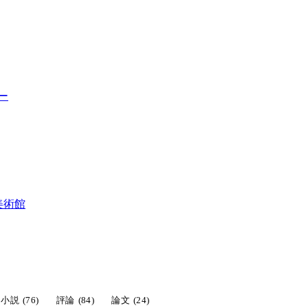
ー
美術館
小説
(76)
評論
(84)
論文
(24)