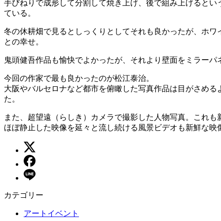
手びねりで成形して分割して焼き上げ、後で組み上げるとい
ている。
冬の休耕畑で見るとしっくりとしてそれも良かったが、ホワ
との幸せ。
鬼頭健吾作品も愉快でよかったが、それより壁面をミラーパ
今回の作家で最も良かったのが松江泰治。
大阪やバルセロナなど都市を俯瞰した写真作品は目がさめる
た。
また、超望遠（らしき）カメラで撮影した人物写真。これも
ほぼ静止した映像を延々と流し続ける風景ビデオも新鮮な映
カテゴリー
アートイベント