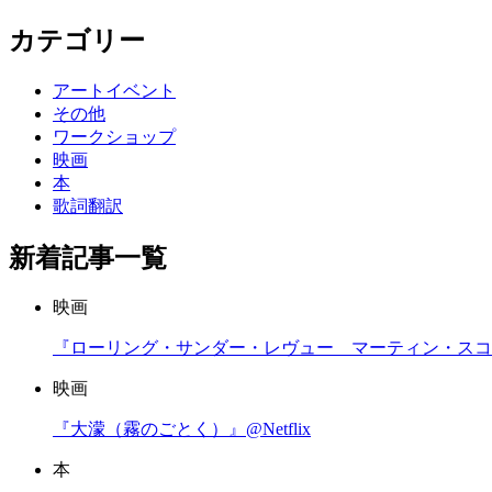
カテゴリー
アートイベント
その他
ワークショップ
映画
本
歌詞翻訳
新着記事一覧
映画
『ローリング・サンダー・レヴュー マーティン・スコセッ
映画
『大濛（霧のごとく）』@Netflix
本