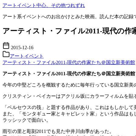
コ
アートイベント中心、その他つれずれ
ン
アート系イベントへのお出かけとみた映画、読んだ本の記録
テ
ン
アーティスト・ファイル2011-現代の
ツ
へ
移
2015-12-16
動
アートイベント
アーティスト・ファイル2011-現代の作家たち＠国立新美術館
アーティスト・ファイル2011-現代の作家たち＠国立新美術館
今年の中堅どころを概観するために毎年行っている国立新美
クリスティン・ベイカーはアクリル坂にカラーフィルムを貼
「ベルセウスの筏」と題する作品があり、これはもしかして
また、「モンタギュー家とキャピレット家」という作品はも
ラッシックで面白い。
雨引の里と彫刻2011でも見た中井川由季があった。