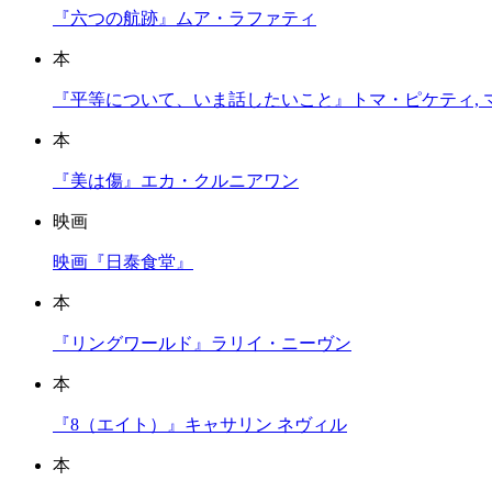
『六つの航跡』ムア・ラファティ
本
『平等について、いま話したいこと』トマ・ピケティ, 
本
『美は傷』エカ・クルニアワン
映画
映画『日泰食堂』
本
『リングワールド』ラリイ・ニーヴン
本
『8（エイト）』キャサリン ネヴィル
本