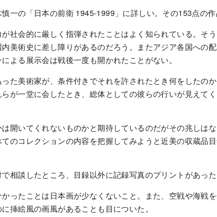
一の「日本の前衛 1945-1999」に詳しい。その153点
力が社会的に厳しく指弾されたことはよく知られている。そう
国内美術史に差し障りがあるのだろう。またアジア各国への配
ンによる展示会は戦後一度も開かれたことがない。
あった美術家が、条件付きでそれを許されたとき何をしたのか
れらが一堂に会したとき、総体としての彼らの行いが見えてく
かは開いてくれないものかと期待しているのだがその兆しはな
べてのコレクションの内容を把握してみようと近美の収蔵品目
付で相談したところ、目録以外に記録写真のプリントがあった
分かったことは日本画が少なくないこと。また、空戦や海戦を
のに挿絵風の画風があることも目についた。