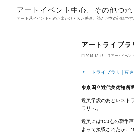
コ
アートイベント中心、その他つれ
ン
アート系イベントへのお出かけとみた映画、読んだ本の記録です
テ
ン
ツ
アートライブラリ
へ
移
2015-12-16
アートイベン
動
アートライブラリ | 東
東京国立近代美術館所
近美常設のあとレスト
ラリへ。
近美には153点の戦争
よって接収されたが、1