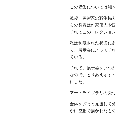
この収集については瀬木慎
戦後、美術家の戦争協
らの発表は作家個人や
それでこのコレクショ
私は制限された状況に
て、展示会によってそ
ている。
それで、展示会をいつ
なので、とりあえずす
にした。
アートライブラリの受
全体をざっと見渡して
かに空想で描かれたも