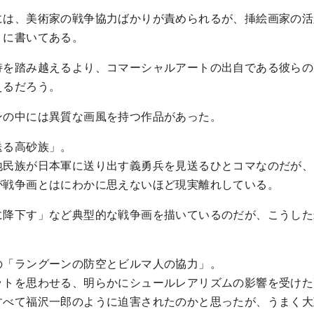
には、美術家の戦争協力ばかりが責められるが、挿絵画家の活
りに書いてある。
持を踏み越えるより、コマーシャルアートの出自である彼らの
えるだろう。
ンの中には異質な画風を持つ作品があった。
送る高砂族」。
地民族が日本軍に送り出す義勇兵を見送るひとコマなのだが、
が戦争画とはにわかに思えないほど現実離れしている。
に降下す」など典型的な戦争画を描いているのだが、こうした
。
の「ラングーンの防空とビルマ人の協力」。
ットを思わせる、明らかにシュールレアリズムの影響を受けた
すべて福沢一郎のように迫害されたのかと思ったが、うまく大