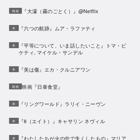
『大濛（霧のごとく）』@Netflix
映画
『六つの航跡』ムア・ラファティ
本
『平等について、いま話したいこと』トマ・ピ
本
ケティ, マイケル・サンデル
『美は傷』エカ・クルニアワン
本
映画『日泰食堂』
映画
『リングワールド』ラリイ・ニーヴン
本
『8（エイト）』キャサリン ネヴィル
本
『わたしたちが火の中で失くしたもの』マリア
本