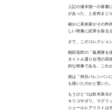
上記の瀬木慎一の著書
があった、と皮肉まじ
確かに美術家がその矜
しい映像に絵筆を振る
さて、このコレクショ
鶴田吾郎の「義勇隊を
タイトル通り台湾の高
的な映像である。これ
彼は「神兵パレンバン
も描いたのかと驚いた
もうひとつは鈴木亜夫
キリコやダリ、マグリ
シュールレアリストは