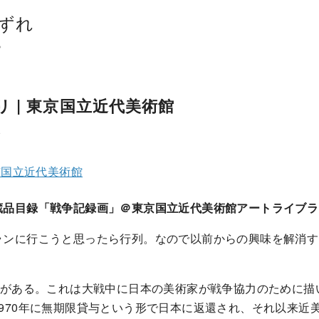
ずれ
。
 | 東京国立近代美術館
ト
京国立近代美術館
蔵品目録「戦争記録画」＠東京国立近代美術館アートライブラ
ランに行こうと思ったら行列。なので以前からの興味を解消す
画がある。これは大戦中に日本の美術家が戦争協力のために描
970年に無期限貸与という形で日本に返還され、それ以来近