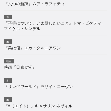
『六つの航跡』ムア・ラファティ
本
『平等について、いま話したいこと』トマ・ピケティ,
マイケル・サンデル
本
『美は傷』エカ・クルニアワン
映画
映画『日泰食堂』
本
『リングワールド』ラリイ・ニーヴン
本
『8（エイト）』キャサリン ネヴィル