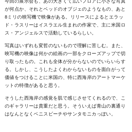
今回の展示会も、あの大きくて広いフロアに小さな写真
が何点か、それとベッドのオブジェのようなもの、あと
8ミリの映写機で映像がある。リリースによるとエラッ
ド・ラスリーはイスラエル生まれの作家で、主に米国ロ
ス・アンジェルスで活動しているらしい。
写真はいずれも変哲のないもので理解に苦しむ。また、
映写機の映像は何かの絵画の一部をクローズアップで切
り取ったもの。これも全体が分からないのでいらいらす
る。しかし、こうしたよくわからないものを面白がって
価値をつけることに米国の、特に西海岸のアートマーケ
ットの特徴があると思う。
そうした西海岸の感覚を肌で感じさせてくれるので、こ
のギャラリーは貴重だと思う。そういえば青山の裏通り
はなんとなくベニスビーチやサンタモニカっぽい。