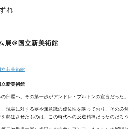
ずれ
。
ム展＠国立新美術館
ト
国立新美術館
国立新美術館
ルの部屋へ。その第一歩がアンドレ・ブルトンの宣言だった。
と、現実に対する夢や無意識の優位性を謳っており、その必然
者を熱狂させたものは、この時代への反逆精神だったのだろう
＞第二次世界大戦＞米国への亡命＞アンフォルメルへの展開と