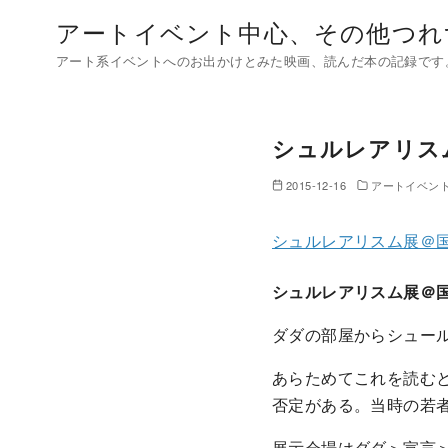
コ
アートイベント中心、その他つれ
ン
アート系イベントへのお出かけとみた映画、読んだ本の記録です
テ
ン
ツ
シュルレアリス
へ
移
2015-12-16
アートイベン
動
シュルレアリスム展＠
シュルレアリスム展＠
ダダの部屋からシュー
あらためてこれを読む
否定がある。当時の若
展示会場はダダ＞宣言