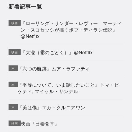
新着記事一覧
『ローリング・サンダー・レヴュー マーティ
映画
ン・スコセッシが描くボブ・ディラン伝説』
@Netflix
『大濛（霧のごとく）』@Netflix
映画
『六つの航跡』ムア・ラファティ
本
『平等について、いま話したいこと』トマ・ピ
本
ケティ, マイケル・サンデル
『美は傷』エカ・クルニアワン
本
映画『日泰食堂』
映画