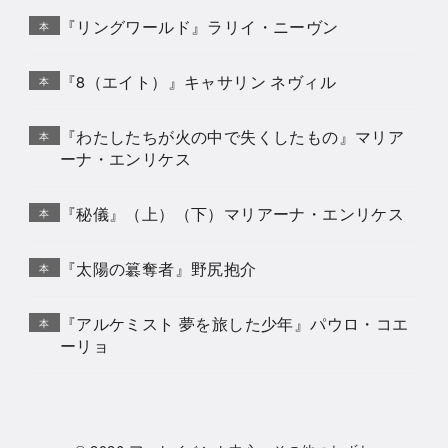
『リングワールド』ラリイ・ニーヴン
本
『8（エイト）』キャサリン ネヴィル
本
『わたしたちが火の中で失くしたもの』マリア
本
ーナ・エンリケス
『秘儀』（上）（下）マリアーナ・エンリケス
本
『太陽の簒奪者』野尻抱介
本
『アルケミスト 夢を旅した少年』パウロ・コエ
本
ーリョ