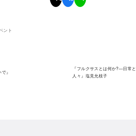
ベント
『フルクサスとは何か?―日常
いで』
人々』塩見允枝子