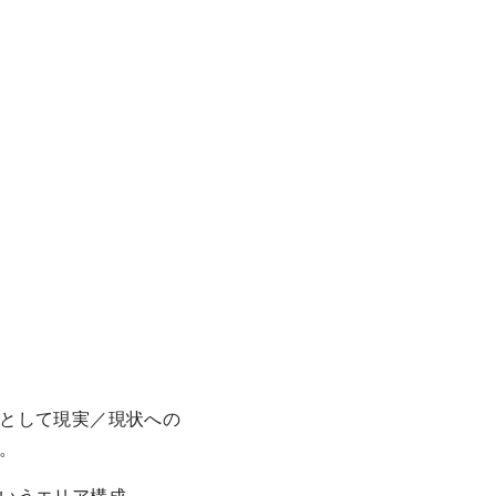
として現実／現状への
。
いうエリア構成。