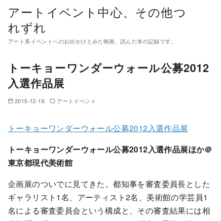
コ
アートイベント中心、その他つ
ン
れずれ
テ
アート系イベントへのお出かけとみた映画、読んだ本の記録です。
ン
ツ
トーキョーワンダーウォール公募2012
へ
入選作品展
移
動
2015-12-16
アートイベント
トーキョーワンダーウォール公募2012入選作品展
トーキョーワンダーウォール公募2012入選作品展ほか＠
東京都現代美術館
企画展のついでに見てきた。都知事を審査委員長とした
ギャラリスト1名、アーティスト2名、美術館の学芸員1
名による審査委員会という構成と、その審査結果には相