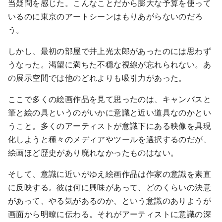
当疑問を感じた。こんなことだから膨大な予算を使って
いるのに東京のアートシーンはもりあがらないのだろ
う。
しかし、最初の部屋で井上光太郎があったのには思わず
うなった。渇望に満ちた不穏な視線が忘れられない。あ
の展示空間では他のどれよりも吸引力があった。
ここで多くの絵画作品を見て思ったのは、キャンバスと
筆と絵の具というのがいかに意識と近い道具なのかとい
うこと。多くのアーティストが意識下にある映像を具現
化しようと種々のメディアやツールを選択するのだが、
絵画ほど歴史があり廃れなかったものはない。
そして、意識に近いがゆえ絵画作品は作家の意識を素直
に反映する。彼は何に興味があって、どのくらいの決意
があって、やる気があるのか、という意識のありようが
画面から明瞭に伝わる。それがアーティストに意識の深