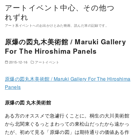
コ
アートイベント中心、その他つ
ン
れずれ
テ
アート系イベントへのお出かけとみた映画、読んだ本の記録です。
ン
ツ
原爆の図丸木美術館 / Maruki Gallery
へ
For The Hiroshima Panels
移
動
2015-12-16
アートイベント
原爆の図丸木美術館 / Maruki Gallery For The Hiroshima
Panels
原爆の図 丸木美術館
ある方のオススメで急遽行くことに。桐生の大川美術館
から北関東ぐるっとまわっての東松山だったから遠かっ
たが、初めて見る「原爆の図」は期待通りの価値ある作