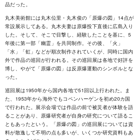
品だった。
丸木美術館には丸木位里・丸木俊の「原爆の図」14点が
常設展示してある。丸木夫妻は原爆投下直後に広島入り
した。そして、そこで目撃し、経験したことを基に、5
年後に第一部「幽霊」を共同制作。その後、「火」
「水」「虹」などが順次制作されていくが、同時に国内
外で作品の巡回が行われる。その巡回展は各地で好評を
博し、やがて「原爆の図」は反原爆運動のシンボルとな
った。
巡回展は1950年から国内各地で51回以上行われた。ま
た、1953年から海外でもコペンハーゲンを初め20カ国
で行われた。展示会場では作品の前で被災者が体験を語
ることがあり、原爆研究者が自身の研究について語るこ
ともあったという。「原爆の図」の巡回展については資
料が散逸して不明の点も多いが、いくつか研究資料もあ