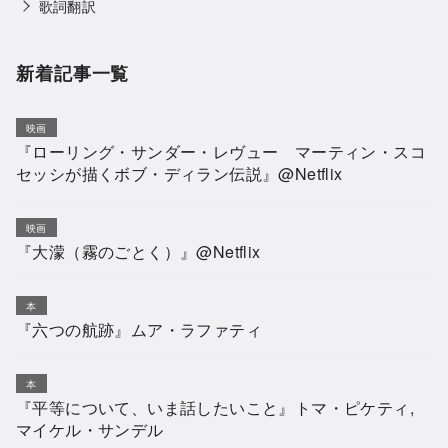
歌詞翻訳
新着記事一覧
映画
『ローリング・サンダー・レヴュー マーティン・スコ
セッシが描くボブ・ディラン伝説』@Netflix
映画
『大濛（霧のごとく）』@Netflix
本
『六つの航跡』ムア・ラファティ
本
『平等について、いま話したいこと』トマ・ピケティ,
マイケル・サンデル