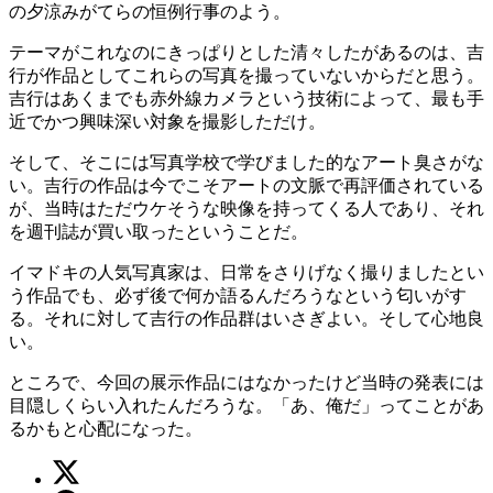
の夕涼みがてらの恒例行事のよう。
テーマがこれなのにきっぱりとした清々したがあるのは、吉
行が作品としてこれらの写真を撮っていないからだと思う。
吉行はあくまでも赤外線カメラという技術によって、最も手
近でかつ興味深い対象を撮影しただけ。
そして、そこには写真学校で学びました的なアート臭さがな
い。吉行の作品は今でこそアートの文脈で再評価されている
が、当時はただウケそうな映像を持ってくる人であり、それ
を週刊誌が買い取ったということだ。
イマドキの人気写真家は、日常をさりげなく撮りましたとい
う作品でも、必ず後で何か語るんだろうなという匂いがす
る。それに対して吉行の作品群はいさぎよい。そして心地良
い。
ところで、今回の展示作品にはなかったけど当時の発表には
目隠しくらい入れたんだろうな。「あ、俺だ」ってことがあ
るかもと心配になった。