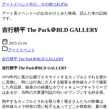
コ
アートイベント中心、その他つれずれ
ン
アート系イベントへのお出かけとみた映画、読んだ本の記録
テ
です。
ン
ツ
吉行耕平 The Park＠BLD GALLERY
へ
移
動
2015-12-16
アートイベント
吉行耕平 The Park＠BLD GALLERY
吉行耕平 The Park＠BLD GALLERY
1970年代に夜の公園でエキサイトするカップルとそれを密か
に見物し、時には行為に介入する観客を赤外線カメラで撮影
した作品群。銀座の小綺麗なホワイトキューブギャラリーで
はあるが、当時の大衆週刊誌の匂いがプンプンする好企画。
熱中するカップルとそれを取り巻く覗きさんたちの映像は、
赤外線カメラ特有の荒い粒子もあってどこか牧歌的。夏の夜