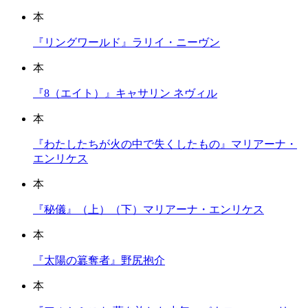
本
『リングワールド』ラリイ・ニーヴン
本
『8（エイト）』キャサリン ネヴィル
本
『わたしたちが火の中で失くしたもの』マリアーナ・
エンリケス
本
『秘儀』（上）（下）マリアーナ・エンリケス
本
『太陽の簒奪者』野尻抱介
本