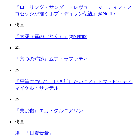
『ローリング・サンダー・レヴュー マーティン・ス
コセッシが描くボブ・ディラン伝説』@Netflix
映画
『大濛（霧のごとく）』@Netflix
本
『六つの航跡』ムア・ラファティ
本
『平等について、いま話したいこと』トマ・ピケティ,
マイケル・サンデル
本
『美は傷』エカ・クルニアワン
映画
映画『日泰食堂』