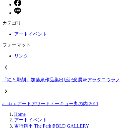
カテゴリー
アートイベント
フォーマット
リンク
「絵と彫刻」加藤泉作品集出版記念展＠アラタニウラノ
a.a.t.m. アートアワードトーキョー丸の内 2011
Home
アートイベント
吉行耕平 The Park＠BLD GALLERY