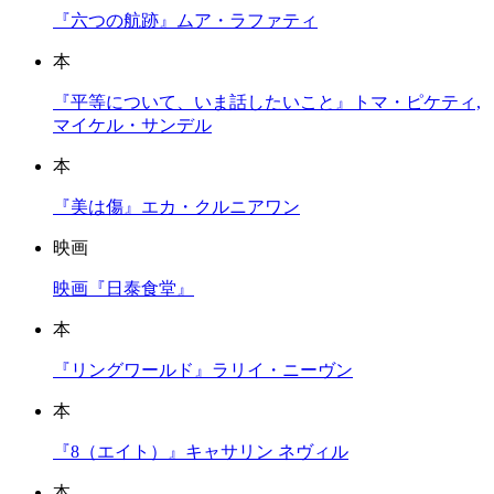
『六つの航跡』ムア・ラファティ
本
『平等について、いま話したいこと』トマ・ピケティ,
マイケル・サンデル
本
『美は傷』エカ・クルニアワン
映画
映画『日泰食堂』
本
『リングワールド』ラリイ・ニーヴン
本
『8（エイト）』キャサリン ネヴィル
本