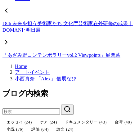
18th 未来を担う美術家たち 文化庁芸術家在外研修の成果｜
DOMANI･明日展
「あざみ野コンテンポラリーvol.2 Viewpoints」展閉幕
Home
アートイベント
小西真奈 「Alex」|個展なび
ブログ内検索
エッセイ
(24)
ケア
(24)
ドキュメンタリー
(43)
台湾
(48)
小説
(76)
評論
(84)
論文
(24)