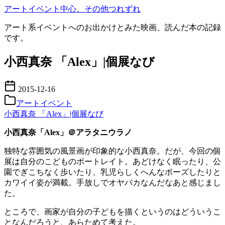
コ
アートイベント中心、その他つれずれ
ン
アート系イベントへのお出かけとみた映画、読んだ本の記録
テ
です。
ン
ツ
小西真奈 「Alex」|個展なび
へ
移
動
2015-12-16
アートイベント
小西真奈 「Alex」|個展なび
小西真奈「Alex」＠アラタニウラノ
独特な雰囲気の風景画が印象的な小西真奈。だが、今回の個
展は自分のこどものポートレイト。あどけなく眠ったり、公
園でぎこちなく歩いたり、乳児らしくへんなポーズしたりと
カワイイ姿が満載。手放しでオヤバカなんだなあと感じまし
た。
ところで、画家が自分の子どもを描くというのはどういうこ
となんだろうと、あらためて考えた。