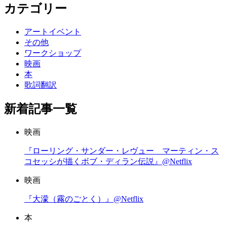
カテゴリー
アートイベント
その他
ワークショップ
映画
本
歌詞翻訳
新着記事一覧
映画
『ローリング・サンダー・レヴュー マーティン・ス
コセッシが描くボブ・ディラン伝説』@Netflix
映画
『大濛（霧のごとく）』@Netflix
本