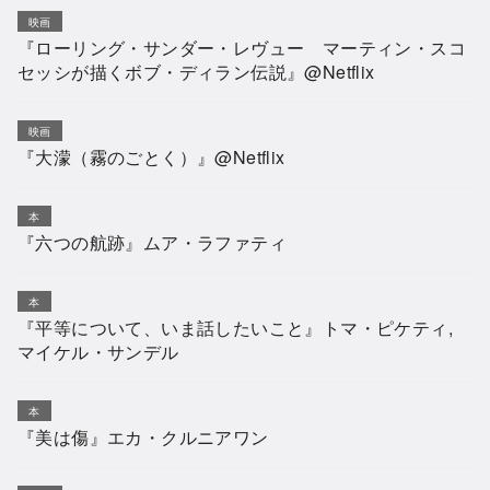
映画
『ローリング・サンダー・レヴュー マーティン・スコ
セッシが描くボブ・ディラン伝説』@Netflix
映画
『大濛（霧のごとく）』@Netflix
本
『六つの航跡』ムア・ラファティ
本
『平等について、いま話したいこと』トマ・ピケティ,
マイケル・サンデル
本
『美は傷』エカ・クルニアワン