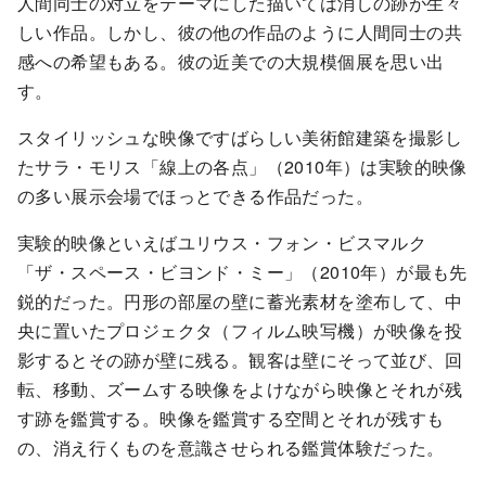
人間同士の対立をテーマにした描いては消しの跡が生々
しい作品。しかし、彼の他の作品のように人間同士の共
感への希望もある。彼の近美での大規模個展を思い出
す。
スタイリッシュな映像ですばらしい美術館建築を撮影し
たサラ・モリス「線上の各点」（2010年）は実験的映像
の多い展示会場でほっとできる作品だった。
実験的映像といえばユリウス・フォン・ビスマルク
「ザ・スペース・ビヨンド・ミー」（2010年）が最も先
鋭的だった。円形の部屋の壁に蓄光素材を塗布して、中
央に置いたプロジェクタ（フィルム映写機）が映像を投
影するとその跡が壁に残る。観客は壁にそって並び、回
転、移動、ズームする映像をよけながら映像とそれが残
す跡を鑑賞する。映像を鑑賞する空間とそれが残すも
の、消え行くものを意識させられる鑑賞体験だった。