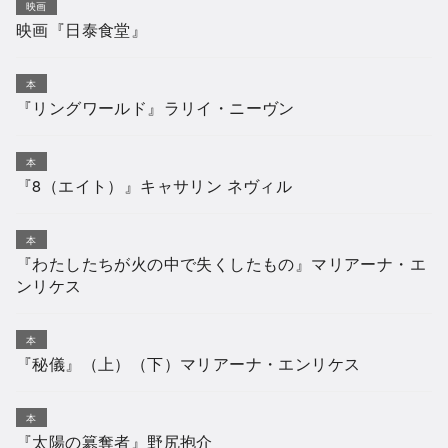
映画
映画『日泰食堂』
本
『リングワールド』ラリイ・ニーヴン
本
『8（エイト）』キャサリン ネヴィル
本
『わたしたちが火の中で失くしたもの』マリアーナ・エ
ンリケス
本
『秘儀』（上）（下）マリアーナ・エンリケス
本
『太陽の簒奪者』野尻抱介