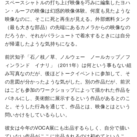
スペースシャトルの打ち上げ映像を巧みに編集したヨハ
ン・ルーフの映像は幻惑的映像体験。何度も見たような
映像なのに、そこに死と再生が見える。外部燃料タンク
（最も大きな部品）の先端にあるカメラからの映像なの
だろうか、それがパラシュートで着水するときには自分
が帰還したような気持ちになる。
前沢知子「石／枝／草、ノルウェー ノールカップ／フ
ィンランド イナリ」（2011年）は何という事もない組
み写真なのだが、後ほどトークイベントに参加して、そ
の意図が分かったような気がした。別の作品だが、前沢
はこども参加のワークショップによって描かれた作品を
パネルにし、美術館に展示するという作品があるとのこ
と。そうした行為を通じて、作品とは、映像とはという
問いかけをしているらしい。
彼女は今年のVOCA展にも出品するらしく、自分で描い
ていない作品がここに出品されるのは初めてというこ