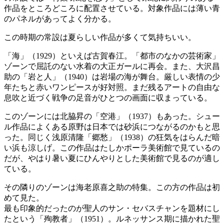
作品をところどころに配置させている。対象作品には薄い青
のパネルがあってよく分かる。
この時期の常設は夏らしい作品が多くて気持ちいい。
「海」（1929）といえば古賀春江。「都市のなかの芸術家」
ゾーンで屈託のない水着の大正ガールに再会。また、大沢昌
助の「岩と人」（1940）は岩場の海が舞台。厳しい表情の少
年たちと赤いワンピースが好対照。まだ残るアートの自由な
息吹と近づく戦争の足音がひとつの画面に収まっている。
このゾーンには北脇昇の「空港」（1937）もあった。シュー
ル作品によくある原野は日本では砂浜につながるのかもと思
った。同じく浅原清隆「郷愁」（1938）の狂気をはらんだ暗
い浜も涼しげ。この作品はたしかポーラ美術館で見ているの
だが、やはり暑い夏にひんやりとした美術館で見るのが適し
ている。
その隣りのゾーンは海老原喜之助の特集。この方の作品は初
めて見た。
最も印象的だったのが聖人のサン・セバスチャンを題材にし
たという「殉教者」（1951）。ルネッサンス期に描かれた聖