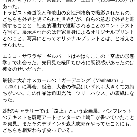
あった。
トラピスト修道院と和歌山の女性刑務所で撮影されたもの。
どちらも外界と隔てられた世界だが、自らの意思で外界と遮
断することと、社会的理由で遮断されることのコントラスト
を写す。展示されたのは作家自身によるオリジナルプリント
とのこと。写真にとってオリジナルプリントとは、と考えさ
せられた。
エミコ・サワラギ・ギルバートはやはりここの「空虚の形態
学」で出会った。先日見た椛田ちひろに既視感があったのは
彼女のせいだった。
最後に大岩オスカールの「ガーデニング（Manhattan）」
（2001）に再会。感激。大岩の作品はいずれも大きくて気持
ちがいい。この作品は角田光代「ツリーハウス」の表紙にな
った。
2階のギャラリーでは「路上」という企画展。パンフレット
のテキストを慶應アートセンターの上崎千が書いていたこと
を発見。またそのデザインを森大志郎がやってたことにも。
どちらも相変わらず尖っている。