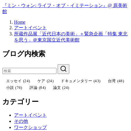
『ミン・ウォン: ライフ・オブ・イミテーション』@ 原美術
館
Home
アートイベント
所蔵作品展「近代日本の美術」＋緊急企画「特集 東北
を思う」＠東京国立近代美術館
ブログ内検索
エッセイ
(24)
ケア
(24)
ドキュメンタリー
(43)
台湾
(48)
小説
(76)
評論
(84)
論文
(24)
カテゴリー
アートイベント
その他
ワークショップ