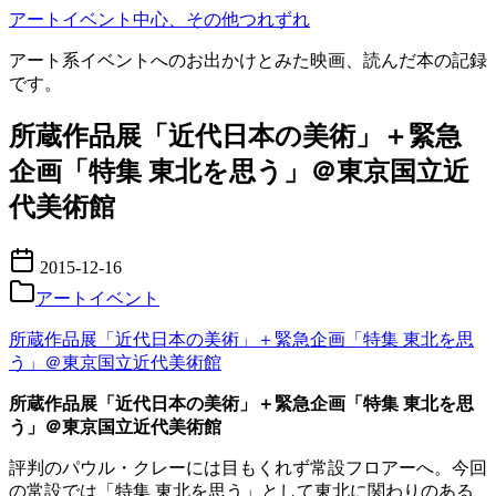
コ
アートイベント中心、その他つれずれ
ン
アート系イベントへのお出かけとみた映画、読んだ本の記録
テ
です。
ン
ツ
所蔵作品展「近代日本の美術」＋緊急
へ
移
企画「特集 東北を思う」＠東京国立近
動
代美術館
2015-12-16
アートイベント
所蔵作品展「近代日本の美術」＋緊急企画「特集 東北を思
う」＠東京国立近代美術館
所蔵作品展「近代日本の美術」＋緊急企画「特集 東北を思
う」＠東京国立近代美術館
評判のパウル・クレーには目もくれず常設フロアーへ。今回
の常設では「特集 東北を思う」として東北に関わりのある