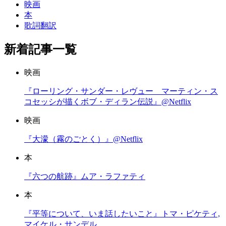
映画
本
歌詞翻訳
新着記事一覧
映画
『ローリング・サンダー・レヴュー マーティン・ス
コセッシが描くボブ・ディラン伝説』@Netflix
映画
『大濛（霧のごとく）』@Netflix
本
『六つの航跡』ムア・ラファティ
本
『平等について、いま話したいこと』トマ・ピケティ,
マイケル・サンデル