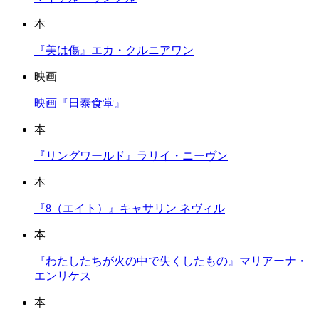
本
『美は傷』エカ・クルニアワン
映画
映画『日泰食堂』
本
『リングワールド』ラリイ・ニーヴン
本
『8（エイト）』キャサリン ネヴィル
本
『わたしたちが火の中で失くしたもの』マリアーナ・
エンリケス
本