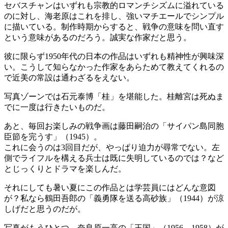
セバスチャンはいずれも宗教的ロマンチシズムに溢れている
のに対し、海老原はこれを排し、強いマチエールでシンプル
に描いている。制作時期からすると、戦争の意味を問い直す
という意味があるのだろう。誠実な作家だと思う。
彼に限らず1950年代の日本の作品はいずれも精神性が興味深
い。こうして知らなかった作家をあらためて教えてくれるの
で近美の常設は通わざるをえない。
写真ゾーンでは石元泰博「桂」を堪能した。桂離宮は死ぬま
でに一度は行きたいものだ。
あと、毎回お楽しみの戦争画は藤田嗣治の「サイパン島同胞
臣節を完うす」（1945）。
これに会うのは3回目だが、やっぱり迫力が尋常でない。左
側でライフルを構える兵士は既に失明しているのでは？など
とじっくりとドラマを楽しんだ。
それにしても暑い夏にこの作品とは学芸員にはどんな意図
が？私なら鶴田吾郎の「義勇隊を送る高砂族」（1944）が涼
しげだと思うのだが。
写真がもうひとつ。奈良原一高の「王国」（1956―1958）が