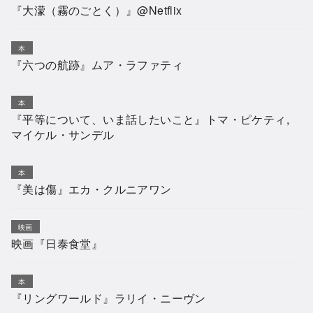
『大濛（霧のごとく）』@Netflix
本
『六つの航跡』ムア・ラファティ
本
『平等について、いま話したいこと』トマ・ピケティ,
マイケル・サンデル
本
『美は傷』エカ・クルニアワン
映画
映画『日泰食堂』
本
『リングワールド』ラリイ・ニーヴン