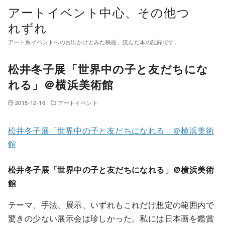
コ
アートイベント中心、その他つ
ン
れずれ
テ
アート系イベントへのお出かけとみた映画、読んだ本の記録です。
ン
ツ
松井冬子展「世界中の子と友だちにな
へ
れる」＠横浜美術館
移
動
2015-12-16
アートイベント
松井冬子展「世界中の子と友だちになれる」＠横浜美術
館
松井冬子展「世界中の子と友だちになれる」＠横浜美術
館
テーマ、手法、展示、いずれもこれだけ想定の範囲内で
驚きの少ない展示会は珍しかった。私には日本画を鑑賞