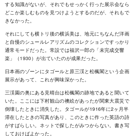
する知識がないが、それでもせっかく行った展示会なら
どこか楽しむものを見つけようとするのだが、それもで
きなかった。
それにしても横トリ後の横浜美は、地元にちなんだ洋画
と自慢のシュールレアリズムのコレクションですっかり
通常モードだった。常設では福沢一郎の「未完成交響
楽」（1930）が出ていたのが成果だった。
日本画のゾーンにタゴールと原三渓と松楓閣という企画
展示があって、これが興味深かった。
三渓園の奥にある見晴台は松楓閣の跡地であると聞いて
いた。ここには下村観山の襖絵があったが関東大震災で
倒壊したときに消失した。タゴールが1916年に2ヶ月半
滞在したときの写真があり、このときに作った英語の詩
がすばらしい。ネットで探したがみつからない。書き写
しておけばよかった。