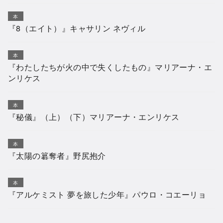
本
『8（エイト）』キャサリン ネヴィル
本
『わたしたちが火の中で失くしたもの』マリアーナ・エ
ンリケス
本
『秘儀』（上）（下）マリアーナ・エンリケス
本
『太陽の簒奪者』野尻抱介
本
『アルケミスト 夢を旅した少年』パウロ・コエーリョ