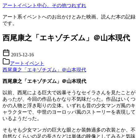
コ
アートイベント中心、その他つれずれ
ン
アート系イベントへのお出かけとみた映画、読んだ本の記録
テ
です。
ン
ツ
西尾康之「エキゾチズム」＠山本現代
へ
移
動
2015-12-16
アートイベント
西尾康之「エキゾチズム」＠山本現代
西尾康之「エキゾチズム」＠山本現代
以前、西尾による巨大で凶暴そうなセイラさんを見たことが
あったが、今回の作品もかなり不気味だった。作品はいくつ
かの人物と浮き彫りの立体。いずれも昔の少女マンガ風のキ
ャラクターで、中世のヨーロッパ風のストーリーを表現して
いるようだった。
そもそも少女マンガの巨大な眼とか装飾過多の衣装とか、不
自然なくらいの足の長さなどは単体の映像としてみると気味