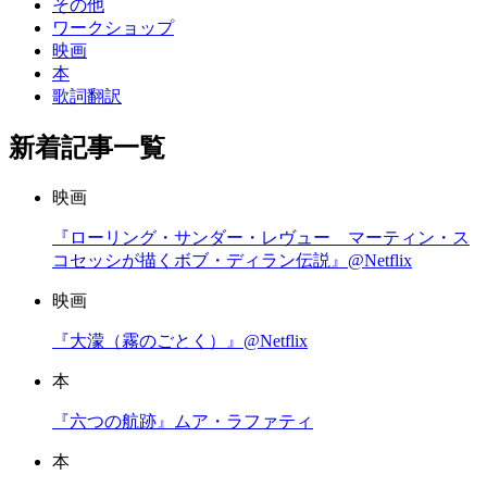
その他
ワークショップ
映画
本
歌詞翻訳
新着記事一覧
映画
『ローリング・サンダー・レヴュー マーティン・ス
コセッシが描くボブ・ディラン伝説』@Netflix
映画
『大濛（霧のごとく）』@Netflix
本
『六つの航跡』ムア・ラファティ
本