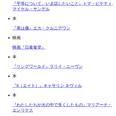
『平等について、いま話したいこと』トマ・ピケティ,
マイケル・サンデル
本
『美は傷』エカ・クルニアワン
映画
映画『日泰食堂』
本
『リングワールド』ラリイ・ニーヴン
本
『8（エイト）』キャサリン ネヴィル
本
『わたしたちが火の中で失くしたもの』マリアーナ・
エンリケス