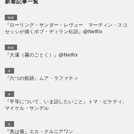
新着記事一覧
映画
『ローリング・サンダー・レヴュー マーティン・スコ
セッシが描くボブ・ディラン伝説』@Netflix
映画
『大濛（霧のごとく）』@Netflix
本
『六つの航跡』ムア・ラファティ
本
『平等について、いま話したいこと』トマ・ピケティ,
マイケル・サンデル
本
『美は傷』エカ・クルニアワン