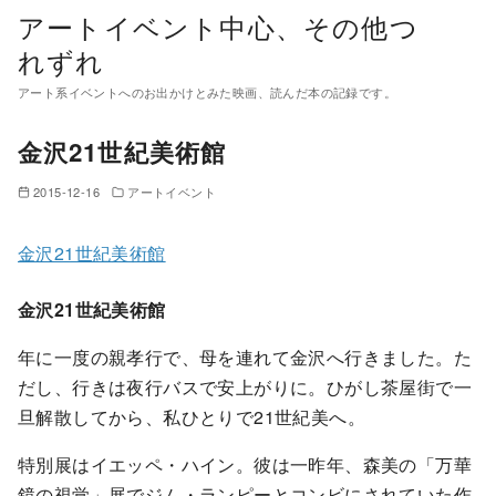
コ
アートイベント中心、その他つ
ン
れずれ
テ
アート系イベントへのお出かけとみた映画、読んだ本の記録です。
ン
ツ
金沢21世紀美術館
へ
移
2015-12-16
アートイベント
動
金沢21世紀美術館
金沢21世紀美術館
年に一度の親孝行で、母を連れて金沢へ行きました。た
だし、行きは夜行バスで安上がりに。ひがし茶屋街で一
旦解散してから、私ひとりで21世紀美へ。
特別展はイエッペ・ハイン。彼は一昨年、森美の「万華
鏡の視覚」展でジム・ランピーとコンビにされていた作