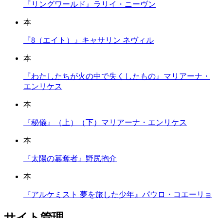
『リングワールド』ラリイ・ニーヴン
本
『8（エイト）』キャサリン ネヴィル
本
『わたしたちが火の中で失くしたもの』マリアーナ・
エンリケス
本
『秘儀』（上）（下）マリアーナ・エンリケス
本
『太陽の簒奪者』野尻抱介
本
『アルケミスト 夢を旅した少年』パウロ・コエーリョ
サイト管理