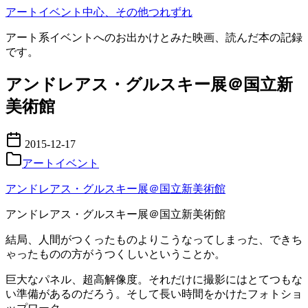
コ
アートイベント中心、その他つれずれ
ン
アート系イベントへのお出かけとみた映画、読んだ本の記録
テ
です。
ン
ツ
アンドレアス・グルスキー展＠国立新
へ
移
美術館
動
2015-12-17
アートイベント
アンドレアス・グルスキー展＠国立新美術館
アンドレアス・グルスキー展＠国立新美術館
結局、人間がつくったものよりこうなってしまった、できち
ゃったものの方がうつくしいということか。
巨大なパネル、超高解像度。それだけに撮影にはとてつもな
い準備があるのだろう。そして長い時間をかけたフォトショ