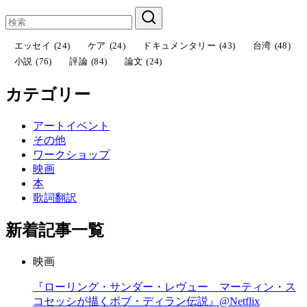
エッセイ
(24)
ケア
(24)
ドキュメンタリー
(43)
台湾
(48)
小説
(76)
評論
(84)
論文
(24)
カテゴリー
アートイベント
その他
ワークショップ
映画
本
歌詞翻訳
新着記事一覧
映画
『ローリング・サンダー・レヴュー マーティン・ス
コセッシが描くボブ・ディラン伝説』@Netflix