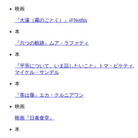
映画
『大濛（霧のごとく）』@Netflix
本
『六つの航跡』ムア・ラファティ
本
『平等について、いま話したいこと』トマ・ピケティ,
マイケル・サンデル
本
『美は傷』エカ・クルニアワン
映画
映画『日泰食堂』
本