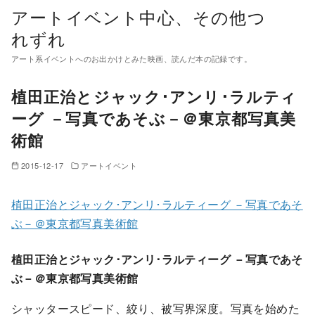
コ
アートイベント中心、その他つ
ン
れずれ
テ
アート系イベントへのお出かけとみた映画、読んだ本の記録です。
ン
ツ
植田正治とジャック･アンリ･ラルティ
へ
ーグ －写真であそぶ－＠東京都写真美
移
術館
動
2015-12-17
アートイベント
植田正治とジャック･アンリ･ラルティーグ －写真であそ
ぶ－＠東京都写真美術館
植田正治とジャック･アンリ･ラルティーグ －写真であそ
ぶ－＠東京都写真美術館
シャッタースピード、絞り、被写界深度。写真を始めた