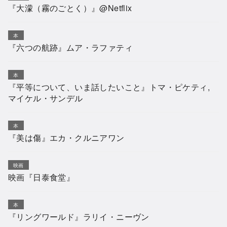
『大濛（霧のごとく）』@Netflix
本
『六つの航跡』ムア・ラファティ
本
『平等について、いま話したいこと』トマ・ピケティ,
マイケル・サンデル
本
『美は傷』エカ・クルニアワン
映画
映画『日泰食堂』
本
『リングワールド』ラリイ・ニーヴン