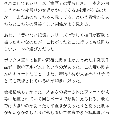
それにしてもシリーズ「童歴」の愛らしさ。一本道の向
こうから学校帰りの女児がやってくる3枚組があるのだ
が、「またあのおっちゃん撮ってる」という表情からあ
ちらとこちらの微笑ましい関係がよく見える。
あと、「音のない記憶」シリーズは珍しく植田が西欧で
撮ったものなのだが、これがまたどこに行っても植田ら
しいシーンの選び方だった。
ボックス置きで植田の死後に奥さまがまとめた未発表作
品群「僕のアルバム」というのがあった。この若い奥さ
んのキュートなこと！また、着物の柄が大きめの格子で
とても洗練されているのが印象に残った。
会場構成もよかった。大きさの統一されたフレームが均
等に配置されていて同じペースで順番に見られる。最近
では大きいのがあったり平置きがあったりと凝った展示
が多いなか久しぶりに落ち着いて鑑賞できた写真展だっ