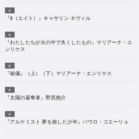
本
『8（エイト）』キャサリン ネヴィル
本
『わたしたちが火の中で失くしたもの』マリアーナ・エ
ンリケス
本
『秘儀』（上）（下）マリアーナ・エンリケス
本
『太陽の簒奪者』野尻抱介
本
『アルケミスト 夢を旅した少年』パウロ・コエーリョ