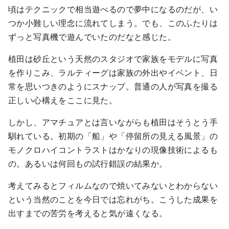
頃はテクニックで相当遊べるので夢中になるのだが、い
つか小難しい理念に流れてしまう。でも、このふたりは
ずっと写真機で遊んでいたのだなと感じた。
植田は砂丘という天然のスタジオで家族をモデルに写真
を作りこみ、ラルティーグは家族の外出やイベント、日
常を思いつきのようにスナップ。普通の人が写真を撮る
正しい心構えをここに見た。
しかし、アマチュアとは言いながらも植田はそうとう手
馴れている。初期の「船」や「停留所の見える風景」の
モノクロハイコントラストはかなりの現像技術によるも
の。あるいは何回もの試行錯誤の結果か。
考えてみるとフィルムなので焼いてみないとわからない
という当然のことを今日では忘れがち。こうした成果を
出すまでの苦労を考えると気が遠くなる。