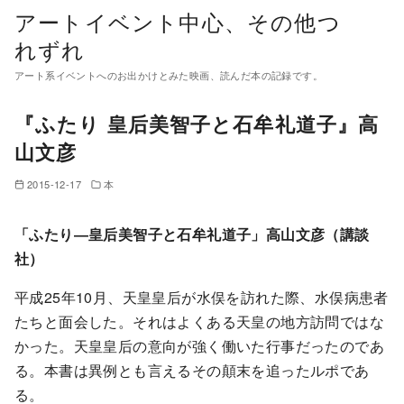
コ
アートイベント中心、その他つ
ン
れずれ
テ
アート系イベントへのお出かけとみた映画、読んだ本の記録です。
ン
ツ
『ふたり 皇后美智子と石牟礼道子』高
へ
山文彦
移
動
2015-12-17
本
「ふたり―皇后美智子と石牟礼道子」高山文彦（講談
社）
平成25年10月、天皇皇后が水俣を訪れた際、水俣病患者
たちと面会した。それはよくある天皇の地方訪問ではな
かった。天皇皇后の意向が強く働いた行事だったのであ
る。本書は異例とも言えるその顛末を追ったルポであ
る。