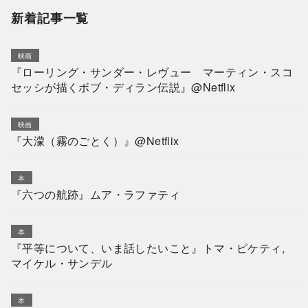
新着記事一覧
映画
『ローリング・サンダー・レヴュー マーティン・スコ
セッシが描くボブ・ディラン伝説』@Netflix
映画
『大濛（霧のごとく）』@Netflix
本
『六つの航跡』ムア・ラファティ
本
『平等について、いま話したいこと』トマ・ピケティ,
マイケル・サンデル
本