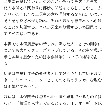
立場に在籍している。そのことがあって皇太子と皇太子
妃の水俣との関わりは部妙な問題をはらむ。しかし、ふ
たりがこうした今上天皇の意を理解するならば、いつか
その意を継ぎ水俣を訪れ、謝罪の言葉を患者本人へかけ
ることを切望する。それが天皇を敬愛するいち国民とし
ての私の願いである。
本書では水俣病患者の苦しみに満ちた人生とその闘争に
ついても大きくクローズアップしている。その中で私が
最も興味を惹かれたのは水俣闘争についての経緯であ
る。
いまは中牟礼道子の介護者として好々爺としている渡辺
京二。彼のアジテーターとしての才能やラジカルな理念
は衝撃的であった。
渡辺は、水俣闘争は患者への同情や思想でやるものでは
ない。「義理と人情」であるとする。イデオロギーや政