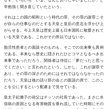
辛抱強く聞き直していたという。
それはこの国の昭和という時代の罪、その罪の謝罪こそ
が自らの仕事なのだとする天皇と皇后の意志を浮かび上
がらせる。今上天皇は歴史上最も日本国民に敬愛されて
いる天皇である。これがその所以ではないか。
胎児性患者との面談そのものも、そこでの出来事も異例
である。本来なら歴史に隠されたひとコマとなるべき出
来事であっただろう。関係者は侍従に「夢だったと思っ
てください」と言われたという。しかし、これが謝罪で
あり、その罪の深さのためにはそれではならなかったの
だろう。天皇は後の語り部の会との面談の席で、このこ
とを公にするという配慮まで見せている。
皇太子妃雅子の祖父はチッソの社長であった。まさに水
俣病の原因となる有害物質を垂れ流していた時期にその