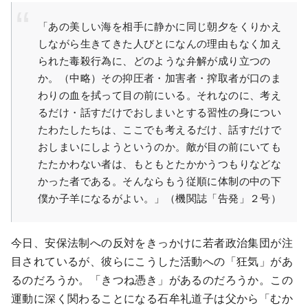
「あの美しい海を相手に静かに同じ朝夕をくりかえ
しながら生きてきた人びとになんの理由もなく加え
られた毒殺行為に、どのような弁解が成り立つの
か。（中略）その抑圧者・加害者・搾取者が口のま
わりの血を拭って目の前にいる。それなのに、考え
るだけ・話すだけでおしまいとする習性の身につい
たわたしたちは、ここでも考えるだけ、話すだけで
おしまいにしようというのか。敵が目の前にいても
たたかわない者は、もともとたかかうつもりなどな
かった者である。そんならもう従順に体制の中の下
僕か子羊になるがよい。」（機関誌「告発」２号）
今日、安保法制への反対をきっかけに若者政治集団が注
目されているが、彼らにこうした活動への「狂気」があ
るのだろうか。「きつね憑き」があるのだろうか。この
運動に深く関わることになる石牟礼道子は父から「むか