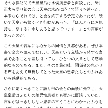
その水俣訪問で天皇皇后は水俣病患者と面談した。緒川
正実ら語り部の会は天皇の求めに応じて語りを述べた。
本来ならそれでは、と会を終了する予定であったが、続
いて天皇から驚くべき行動があった。「ほんとうにお気
持ち、察するに余りあると思っています…」との言葉が
あったのだ。
この天皇の言葉には心からの同情と共感がある。ぜひ本
書で全文を読んで欲しい。天皇という立場から発する言
葉であることを差し引いても、ひとつの文章として感動
的なものである。また、その言葉の後、関係者の急かせ
る声をあえて無視してとった天皇の患者たちとのふれあ
いも感動的である。
さらに驚くべきことに語り部の会との面談に先立ち、天
皇皇后はふたりの胎児性患者とも密かに面談していた。
言葉がはっきりしない患者の言うことにわかったふうを
せず、いちいち「いま、なんとおっしゃいましたか」と