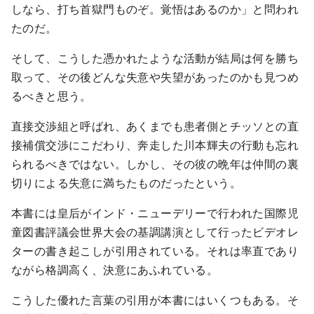
しなら、打ち首獄門ものぞ。覚悟はあるのか」と問われ
たのだ。
そして、こうした憑かれたような活動が結局は何を勝ち
取って、その後どんな失意や失望があったのかも見つめ
るべきと思う。
直接交渉組と呼ばれ、あくまでも患者側とチッソとの直
接補償交渉にこだわり、奔走した川本輝夫の行動も忘れ
られるべきではない。しかし、その彼の晩年は仲間の裏
切りによる失意に満ちたものだったという。
本書には皇后がインド・ニューデリーで行われた国際児
童図書評議会世界大会の基調講演として行ったビデオレ
ターの書き起こしが引用されている。それは率直であり
ながら格調高く、決意にあふれている。
こうした優れた言葉の引用が本書にはいくつもある。そ