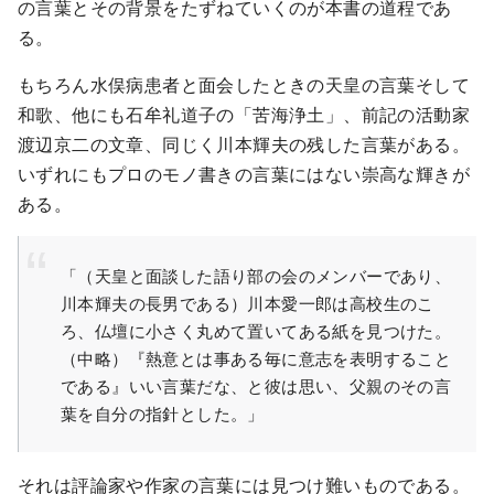
の言葉とその背景をたずねていくのが本書の道程であ
る。
もちろん水俣病患者と面会したときの天皇の言葉そして
和歌、他にも石牟礼道子の「苦海浄土」、前記の活動家
渡辺京二の文章、同じく川本輝夫の残した言葉がある。
いずれにもプロのモノ書きの言葉にはない崇高な輝きが
ある。
「（天皇と面談した語り部の会のメンバーであり、
川本輝夫の長男である）川本愛一郎は高校生のこ
ろ、仏壇に小さく丸めて置いてある紙を見つけた。
（中略）『熱意とは事ある毎に意志を表明すること
である』いい言葉だな、と彼は思い、父親のその言
葉を自分の指針とした。」
それは評論家や作家の言葉には見つけ難いものである。