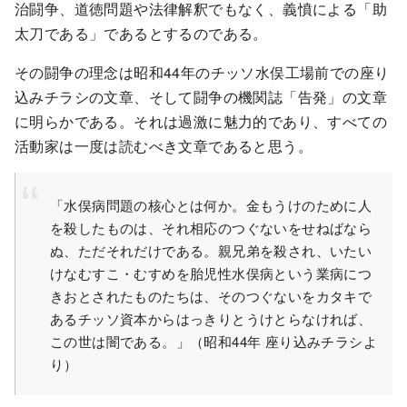
治闘争、道徳問題や法律解釈でもなく、義憤による「助
太刀である」であるとするのである。
その闘争の理念は昭和44年のチッソ水俣工場前での座り
込みチラシの文章、そして闘争の機関誌「告発」の文章
に明らかである。それは過激に魅力的であり、すべての
活動家は一度は読むべき文章であると思う。
「水俣病問題の核心とは何か。金もうけのために人
を殺したものは、それ相応のつぐないをせねばなら
ぬ、ただそれだけである。親兄弟を殺され、いたい
けなむすこ・むすめを胎児性水俣病という業病につ
きおとされたものたちは、そのつぐないをカタキで
あるチッソ資本からはっきりとうけとらなければ、
この世は闇である。」（昭和44年 座り込みチラシよ
り）