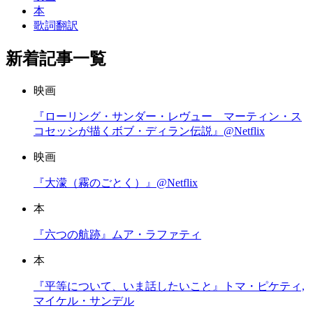
本
歌詞翻訳
新着記事一覧
映画
『ローリング・サンダー・レヴュー マーティン・ス
コセッシが描くボブ・ディラン伝説』@Netflix
映画
『大濛（霧のごとく）』@Netflix
本
『六つの航跡』ムア・ラファティ
本
『平等について、いま話したいこと』トマ・ピケティ,
マイケル・サンデル