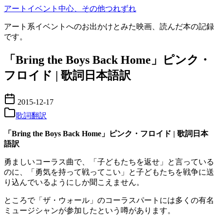
コ
アートイベント中心、その他つれずれ
ン
アート系イベントへのお出かけとみた映画、読んだ本の記録
テ
です。
ン
ツ
「Bring the Boys Back Home」ピンク・
へ
移
フロイド | 歌詞日本語訳
動
2015-12-17
歌詞翻訳
「Bring the Boys Back Home」ピンク・フロイド | 歌詞日本
語訳
勇ましいコーラス曲で、「子どもたちを返せ」と言っている
のに、「勇気を持って戦ってこい」と子どもたちを戦争に送
り込んでいるようにしか聞こえません。
ところで「ザ・ウォール」のコーラスパートには多くの有名
ミュージシャンが参加したという噂があります。