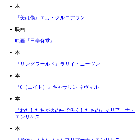
本
『美は傷』エカ・クルニアワン
映画
映画『日泰食堂』
本
『リングワールド』ラリイ・ニーヴン
本
『8（エイト）』キャサリン ネヴィル
本
『わたしたちが火の中で失くしたもの』マリアーナ・
エンリケス
本
『秘儀』（上）（下）マリアーナ・エンリケス