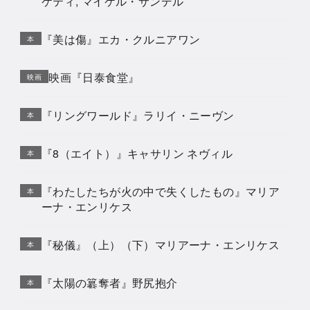
ケティ, マイケル・サンデル
『美は傷』エカ・クルニアワン
本
映画『日泰食堂』
映画
『リングワールド』ラリイ・ニーヴン
本
『8（エイト）』キャサリン ネヴィル
本
『わたしたちが火の中で失くしたもの』マリア
本
ーナ・エンリケス
『秘儀』（上）（下）マリアーナ・エンリケス
本
『太陽の簒奪者』野尻抱介
本