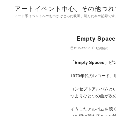
コ
アートイベント中心、その他つれ
ン
アート系イベントへのお出かけとみた映画、読んだ本の記録です
テ
ン
ツ
「Empty Sp
へ
移
2015-12-17
歌詞翻訳
動
「Empty Spaces
1970年代のレコード
コンセプトアルバムと
つまりひとつの曲が次
そうしたアルバムを聴
いた頃は朝も昼もこの