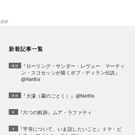
本語訳
新着記事一覧
『ローリング・サンダー・レヴュー マーティ
映画
ン・スコセッシが描くボブ・ディラン伝説』
@Netflix
『大濛（霧のごとく）』@Netflix
映画
『六つの航跡』ムア・ラファティ
本
『平等について、いま話したいこと』トマ・ピ
本