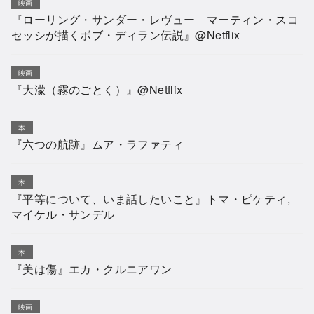
映画
『ローリング・サンダー・レヴュー マーティン・スコ
セッシが描くボブ・ディラン伝説』@Netflix
映画
『大濛（霧のごとく）』@Netflix
本
『六つの航跡』ムア・ラファティ
本
『平等について、いま話したいこと』トマ・ピケティ,
マイケル・サンデル
本
『美は傷』エカ・クルニアワン
映画