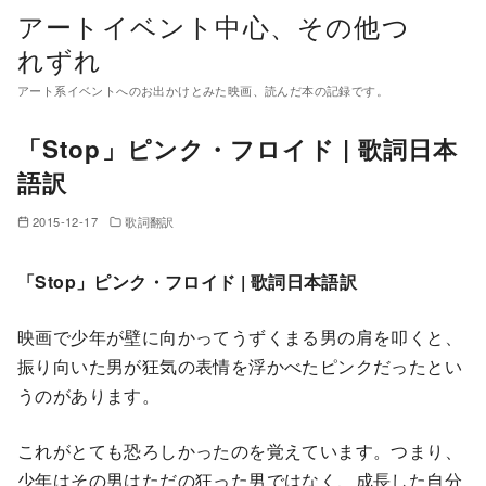
コ
アートイベント中心、その他つ
ン
れずれ
テ
アート系イベントへのお出かけとみた映画、読んだ本の記録です。
ン
ツ
「Stop」ピンク・フロイド | 歌詞日本
へ
語訳
移
動
2015-12-17
歌詞翻訳
「Stop」ピンク・フロイド | 歌詞日本語訳
映画で少年が壁に向かってうずくまる男の肩を叩くと、
振り向いた男が狂気の表情を浮かべたピンクだったとい
うのがあります。
これがとても恐ろしかったのを覚えています。つまり、
少年はその男はただの狂った男ではなく、成長した自分