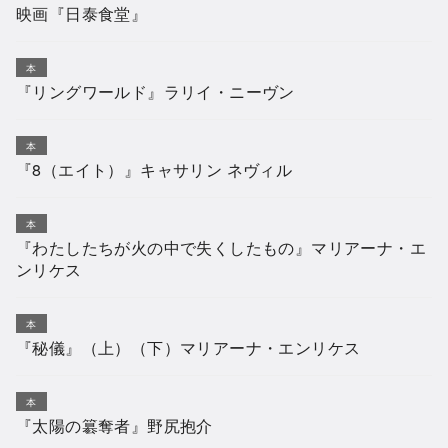
映画『日泰食堂』
本
『リングワールド』ラリイ・ニーヴン
本
『8（エイト）』キャサリン ネヴィル
本
『わたしたちが火の中で失くしたもの』マリアーナ・エ
ンリケス
本
『秘儀』（上）（下）マリアーナ・エンリケス
本
『太陽の簒奪者』野尻抱介