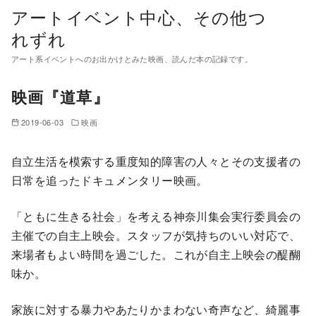
コ
アートイベント中心、その他つ
ン
れずれ
テ
アート系イベントへのお出かけとみた映画、読んだ本の記録です。
ン
ツ
映画『道草』
へ
移
2019-06-03
映画
動
自立生活を模索する重度知的障害の人々とその支援者の
日常を追ったドキュメンタリー映画。
「ともに生きる社会」を考える神奈川集会実行委員会の
主催での自主上映会。スタッフが気持ちのいい対応で、
来場者もよい時間を過ごした。これが自主上映会の醍醐
味か。
家族に対する暴力やあたりかまわない奇声など、綺麗事