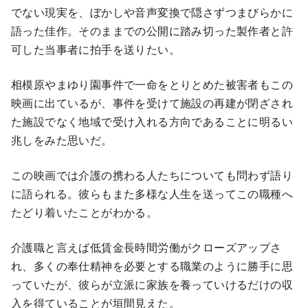
でない現実を、ぼかしや音声変換で隠さずつまびらかに
語った佳作。そのままでの公開に踏み切った製作者と許
可した当事者に拍手を送りたい。
相模原やまゆり園事件で一命をとりとめた被害者もこの
映画に出ているが、事件を受けて施設の再建が閉ざされ
た施設でなく地域で受け入れる方向であることに明るい
兆しをみた思いだ。
この映画では介護の携わる人たちについても問わず語り
に語られる。彼らもまた多様な人生を送ってこの職種へ
たどり着いたことがわかる。
介護職と言えば低賃金長時間労働がクローズアップさ
れ、多くの奉仕精神を必要とする職業のように勝手に思
っていたが、彼らが立派に家族を養っていけるだけの収
入を得ていることが垣間見えた。