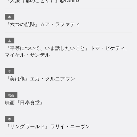
『大濛（霧のごとく）』@Netflix
本
『六つの航跡』ムア・ラファティ
本
『平等について、いま話したいこと』トマ・ピケティ,
マイケル・サンデル
本
『美は傷』エカ・クルニアワン
映画
映画『日泰食堂』
本
『リングワールド』ラリイ・ニーヴン