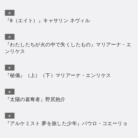
本
『8（エイト）』キャサリン ネヴィル
本
『わたしたちが火の中で失くしたもの』マリアーナ・エ
ンリケス
本
『秘儀』（上）（下）マリアーナ・エンリケス
本
『太陽の簒奪者』野尻抱介
本
『アルケミスト 夢を旅した少年』パウロ・コエーリョ