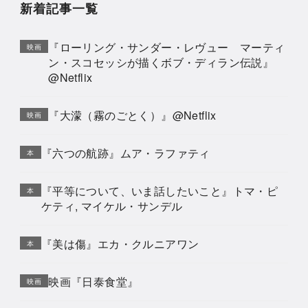
新着記事一覧
『ローリング・サンダー・レヴュー マーティ
映画
ン・スコセッシが描くボブ・ディラン伝説』
@Netflix
『大濛（霧のごとく）』@Netflix
映画
『六つの航跡』ムア・ラファティ
本
『平等について、いま話したいこと』トマ・ピ
本
ケティ, マイケル・サンデル
『美は傷』エカ・クルニアワン
本
映画『日泰食堂』
映画