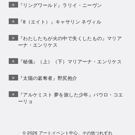
『リングワールド』ラリイ・ニーヴン
本
『8（エイト）』キャサリン ネヴィル
本
『わたしたちが火の中で失くしたもの』マリア
本
ーナ・エンリケス
『秘儀』（上）（下）マリアーナ・エンリケス
本
『太陽の簒奪者』野尻抱介
本
『アルケミスト 夢を旅した少年』パウロ・コエ
本
ーリョ
© 2026
アートイベント中心、その他つれずれ