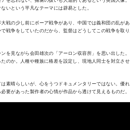
けないという平凡なテーマには辟易とした。
界大戦の少し前にボーア戦争があり、中国では義和団の乱があ
かで戦争をしていたのだから、監督はどうしてこの戦争を取り
ーンを見ながら会田雄次の「アーロン収容所」を思い出した。
ったのか。人種や種族に格差を設定し、現地人同士を対立させ
。
ては素晴らしいが、心をうつドキュメンタリーではない。優れ
る必要があった製作者の心情が作品から透けて見えるものだ。