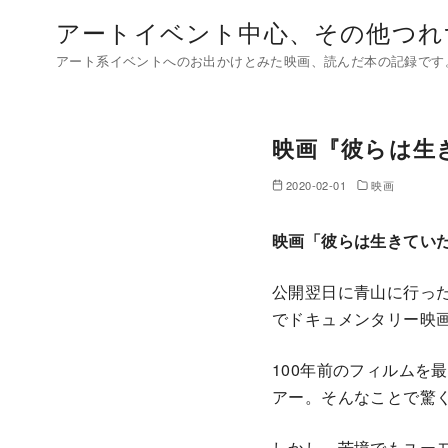
コ
アートイベント中心、その他つれ
ン
アート系イベントへのお出かけとみた映画、読んだ本の記録です
テ
ン
ツ
映画『彼らは生
へ
移
2020-02-01
映画
動
映画「彼らは生きてい
公開翌日に青山に行っ
でドキュメンタリー映
100年前のフィルムを
アー。そんなことで驚
しかし、苦境でもユー