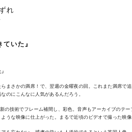
ずれ
。
きていた』
た」
たらまさかの満席！で、翌週の金曜夜の回。これまた満席で追
画なのにこんなに人気があるんだろう。
最新の技術でフレーム補間し、彩色。音声もアーカイブのテー
くような映像に仕上がった。まるで近頃のビデオで撮った映像
モアを忘れない、捕虜の扱いも人道的であるという英国人像。