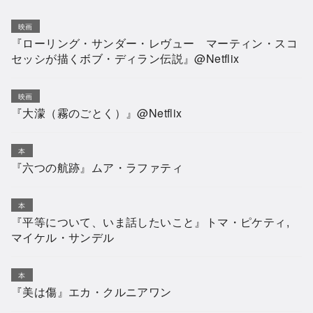
映画
『ローリング・サンダー・レヴュー マーティン・スコ
セッシが描くボブ・ディラン伝説』@Netflix
映画
『大濛（霧のごとく）』@Netflix
本
『六つの航跡』ムア・ラファティ
本
『平等について、いま話したいこと』トマ・ピケティ,
マイケル・サンデル
本
『美は傷』エカ・クルニアワン