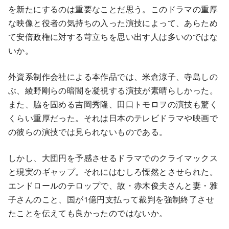
を新たにするのは重要なことだ思う。このドラマの重厚
な映像と役者の気持ちの入った演技によって、あらため
て安倍政権に対する苛立ちを思い出す人は多いのではな
いか。
外資系制作会社による本作品では、米倉涼子、寺島しの
ぶ、綾野剛らの暗闇を凝視する演技が素晴らしかった。
また、脇を固める吉岡秀隆、田口トモロヲの演技も驚く
くらい重厚だった。それは日本のテレビドラマや映画で
の彼らの演技では見られないものである。
しかし、大団円を予感させるドラマでのクライマックス
と現実のギャップ。それにはむしろ慄然とさせられた。
エンドロールのテロップで、故・赤木俊夫さんと妻・雅
子さんのこと、国が1億円支払って裁判を強制終了させ
たことを伝えても良かったのではないか。