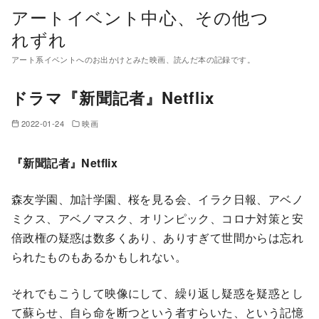
コ
アートイベント中心、その他つ
ン
れずれ
テ
アート系イベントへのお出かけとみた映画、読んだ本の記録です。
ン
ツ
ドラマ『新聞記者』Netflix
へ
移
2022-01-24
映画
動
『新聞記者』Netflix
森友学園、加計学園、桜を見る会、イラク日報、アベノ
ミクス、アベノマスク、オリンピック、コロナ対策と安
倍政権の疑惑は数多くあり、ありすぎて世間からは忘れ
られたものもあるかもしれない。
それでもこうして映像にして、繰り返し疑惑を疑惑とし
て蘇らせ、自ら命を断つという者すらいた、という記憶