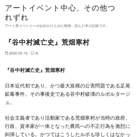
コ
アートイベント中心、その他つ
ン
れずれ
テ
アート系イベントへのお出かけとみた映画、読んだ本の記録です。
ン
ツ
『谷中村滅亡史』荒畑寒村
へ
移
2024-03-16
本
動
『谷中村滅亡史』荒畑寒村
日本近代初であり、かつ最大規模の公害問題である足尾
鉱毒事件。その事後史である谷中村破壊のルポルタージ
ュ。
社会主義者であり活動家である荒畑寒村が当時の政府、
行政、資本家が一体となった農民への不正行為を激烈に
糾弾している。かつてはこうしたルポも珍しくはなかっ