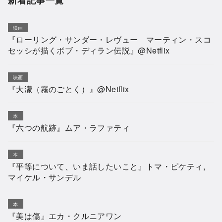
映画
『ローリング・サンダー・レヴュー マーティン・スコ
セッシが描くボブ・ディラン伝説』@Netflix
映画
『大濛（霧のごとく）』@Netflix
本
『六つの航跡』ムア・ラファティ
本
『平等について、いま話したいこと』トマ・ピケティ,
マイケル・サンデル
本
『美は傷』エカ・クルニアワン