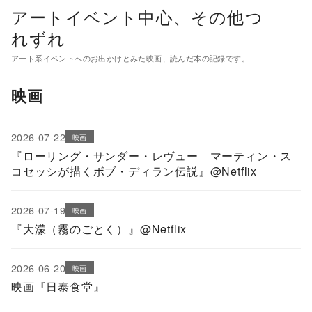
コ
アートイベント中心、その他つ
ン
れずれ
テ
アート系イベントへのお出かけとみた映画、読んだ本の記録です。
ン
ツ
映画
へ
移
2026-07-22
映画
動
『ローリング・サンダー・レヴュー マーティン・ス
コセッシが描くボブ・ディラン伝説』@Netflix
2026-07-19
映画
『大濛（霧のごとく）』@Netflix
2026-06-20
映画
映画『日泰食堂』