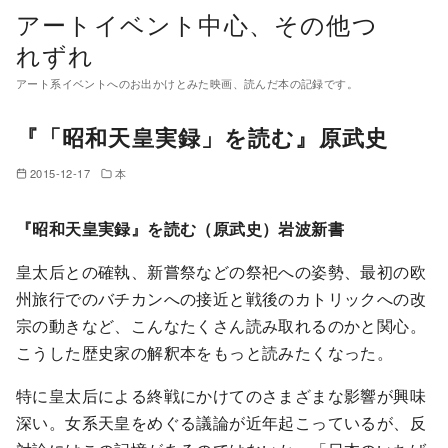
コ
アートイベント中心、その他つ
ン
れずれ
テ
アート系イベントへのお出かけとみた映画、読んだ本の記録です。
ン
ツ
『「昭和天皇実録」を読む』原武史
へ
移
2015-12-17
本
動
『昭和天皇実録』を読む（原武史）岩波新書
皇太后との確執、新嘗祭などの祭祀への姿勢、最初の欧
州旅行でのバチカンへの接近と戦後のカトリックへの改
宗の動きなど、こんなたくさん読み取れるのかと関心。
こうした歴史家の解釈本をもっと読みたくなった。
特に皇太后による終戦にかけてのさまざまな影響が興味
深い。女系天皇をめぐる議論が近年起こっているが、反