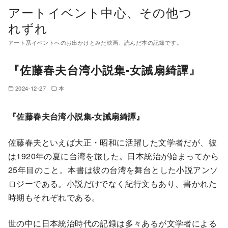
コ
アートイベント中心、その他つ
ン
れずれ
テ
アート系イベントへのお出かけとみた映画、読んだ本の記録です。
ン
ツ
『佐藤春夫台湾小説集-女誡扇綺譚』
へ
移
2024-12-27
本
動
『佐藤春夫台湾小説集-女誡扇綺譚』
佐藤春夫といえば大正・昭和に活躍した文学者だが、彼
は1920年の夏に台湾を旅した。日本統治が始まってから
25年目のこと。本書は彼の台湾を舞台とした小説アンソ
ロジーである。小説だけでなく紀行文もあり、書かれた
時期もそれぞれである。
世の中に日本統治時代の記録は多々あるが文学者による