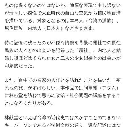
ものは多くないのではないか。陳腐な表現で申し訳ない
が瑞々しい感性で大正時代の自由な空気から植民地台湾
を描いている。対象となるのは本島人（台湾の漢族）、
原住民族、内地人（日本人）などさまざま。
特に記憶に残ったのが不穏な情勢を背景に霧社での原住
民族の人々との出会いを記録した「霧社」。内地人と結
婚し後ほど捨てられた女と二人の少女娼婦との出会いが
印象的だった。
また、台中での名家の人びとを訪れたことを描いた「殖
民地の旅」がすばらしい。本作品では阿罩霧（アダム）
に林献堂を訪ねて思わぬ政治・社会問題の議論をするこ
とになるくだりがある。
林献堂といえば台湾の近代史では欠かすことのできない
キーパーソンであるが学術文献の通り一遍な記述にはな