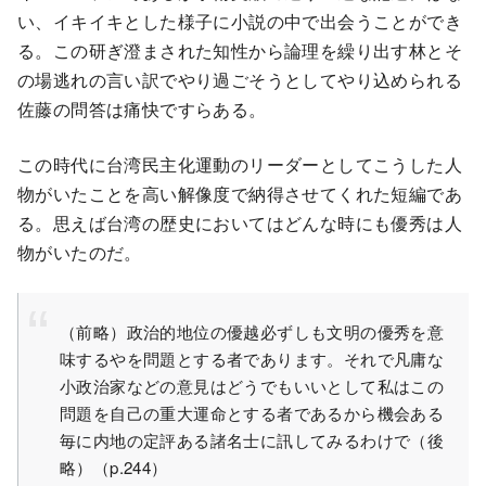
い、イキイキとした様子に小説の中で出会うことができ
る。この研ぎ澄まされた知性から論理を繰り出す林とそ
の場逃れの言い訳でやり過ごそうとしてやり込められる
佐藤の問答は痛快ですらある。
この時代に台湾民主化運動のリーダーとしてこうした人
物がいたことを高い解像度で納得させてくれた短編であ
る。思えば台湾の歴史においてはどんな時にも優秀は人
物がいたのだ。
（前略）政治的地位の優越必ずしも文明の優秀を意
味するやを問題とする者であります。それで凡庸な
小政治家などの意見はどうでもいいとして私はこの
問題を自己の重大運命とする者であるから機会ある
毎に内地の定評ある諸名士に訊してみるわけで（後
略）（p.244）