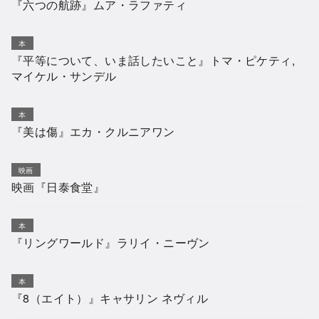
『六つの航跡』ムア・ラファティ
本
『平等について、いま話したいこと』トマ・ピケティ,
マイケル・サンデル
本
『美は傷』エカ・クルニアワン
映画
映画『日泰食堂』
本
『リングワールド』ラリイ・ニーヴン
本
『8（エイト）』キャサリン ネヴィル