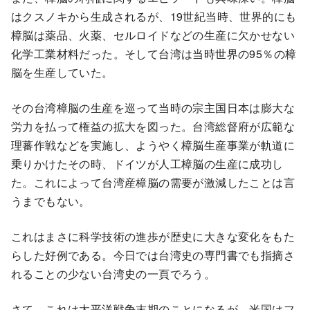
はクスノキから生成されるが、19世紀当時、世界的にも
樟脳は薬品、火薬、セルロイドなどの生産に欠かせない
化学工業材料だった。そして台湾は当時世界の95％の樟
脳を生産していた。
その台湾樟脳の生産を巡って当時の宗主国日本は膨大な
労力を払って権益の拡大を図った。台湾総督府が広範な
理蕃作戦などを実施し、ようやく樟脳生産事業が軌道に
乗りかけたその時、ドイツが人工樟脳の生産に成功し
た。これによって台湾産樟脳の需要が激減したことは言
うまでもない。
これはまさに科学技術の進歩が歴史に大きな変化をもた
らした好例である。今日では台湾史の専門書でも指摘さ
れることの少ない台湾史の一頁でろう。
さて、これは太平洋戦争末期のことになるが、米国はフ