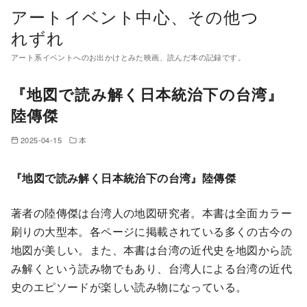
コ
アートイベント中心、その他つ
ン
れずれ
テ
アート系イベントへのお出かけとみた映画、読んだ本の記録です。
ン
ツ
『地図で読み解く日本統治下の台湾』
へ
陸傳傑
移
動
2025-04-15
本
『地図で読み解く日本統治下の台湾』陸傳傑
著者の陸傳傑は台湾人の地図研究者。本書は全面カラー
刷りの大型本。各ページに掲載されている多くの古今の
地図が美しい。また、本書は台湾の近代史を地図から読
み解くという読み物でもあり、台湾人による台湾の近代
史のエピソードが楽しい読み物になっている。