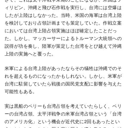
ィリピン、沖縄と飛び石作戦を実行し、台湾には空爆は
したが上陸はしなかった。当時、米国の海軍は台湾上陸
を検討しており占領計画までも策定していた。作戦立案
においては台湾上陸占領実施はほぼ確定したことだっ
た。しかし、マッカーサーによるトルーマン大統領への
説得が功を奏し、陸軍が策定した台湾をとび越えて沖縄
上陸の実施へと覆った。
米軍による台湾上陸があったならその犠牲は沖縄でのそ
れを超えるものになったかもしれない。しかし、米軍が
台湾に駐留していたら戦後の国民党支配に影響を与えた
可能性もある。
実は黒船のペリーも台湾占領を考えていたらしく、ペリ
ーの台湾占領、太平洋戦争の米軍台湾占領という「台湾
のアメリカ化」という機会が近代史に2回もあったとい