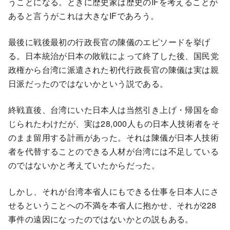
うことになる。ときに歴史家は歴史のIFを考えることが
あると言うがこれは大きなIFであろう。
最後に戦後最初の行政長官の陳儀のエピソードを挙げ
る。日本統治が日本の敗戦によって終了した後、国民党
政権から台湾に派遣された初代行政長官の陳儀は実は親
日派だったのではないかという説である。
終戦直後、台湾にいた日本人は当然引き上げ・帰国を命
じられたわけだが、実は28,000人もの日本人技術者をそ
のまま留用する計画があった。それは陳儀が日本人技術
者を代替することのできる人材が台湾には不足している
のではないかと考えていたからだった。
しかし、それが台湾本省人にもできる仕事を日本人にさ
せるということへの不満を本省人に抱かせ、それが228
事件の遠因になったのではないかとの説もある。