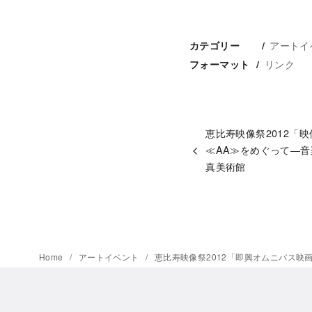
アートイ
カテゴリー
リンク
フォーマット
恵比寿映像祭2012「映
≪AA≫をめぐって―
真美術館
Home
アートイベント
恵比寿映像祭2012「即興オムニバス映画《“BE