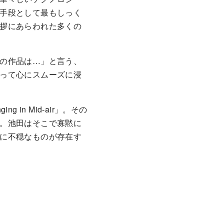
手段として最もしっく
拶にあらわれた多くの
の作品は…」と言う、
って心にスムーズに浸
n Mid-air」。その
。池田はそこで寡黙に
に不穏なものが存在す