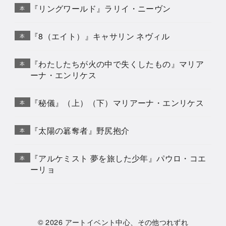
『リングワールド』ラリイ・ニーヴン
本
『8（エイト）』キャサリン ネヴィル
本
『わたしたちが火の中で失くしたもの』マリア
本
ーナ・エンリケス
『秘儀』（上）（下）マリアーナ・エンリケス
本
『太陽の簒奪者』野尻抱介
本
『アルケミスト 夢を旅した少年』パウロ・コエ
本
ーリョ
© 2026
アートイベント中心、その他つれずれ