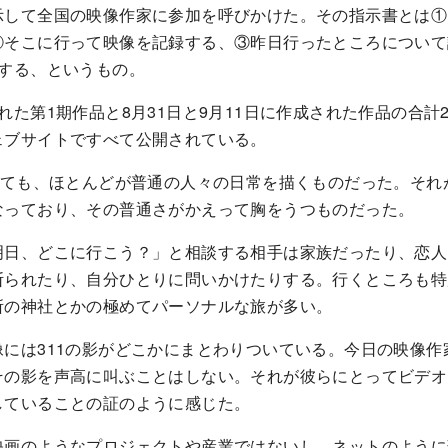
示して全国の映像作家に参加を呼びかけた。その指示書とは①
②そこに行って映像を記録する、③昨日行ったところについて
にする、というもの。
れた第1期作品と8月31日と9月11日に作成された作品の合計
ェブサイトですべて公開されている。
っても、ほとんどが普通の人々の日常を描くものだった。それ
なっており、その普通さがかえって胸をうつものだった。
明日、どこに行こう？」と相談する相手は家族だったり、恋人
断られたり、自分ひとりに問いかけたりする。行くところも特
所の神社とかの極めてパーソナルな旅が多い。
には311の影がどこかにまとわりついている。今日の映像作
その影を声高に叫ぶことはしない。それが彼らにとってビデオ
していることの証のように感じた。
映画のようなプロジェクトや産業ではないし、ネットのように