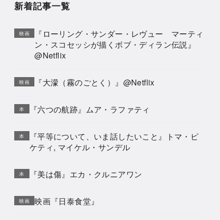
新着記事一覧
『ローリング・サンダー・レヴュー マーティ
映画
ン・スコセッシが描くボブ・ディラン伝説』
@Netflix
『大濛（霧のごとく）』@Netflix
映画
『六つの航跡』ムア・ラファティ
本
『平等について、いま話したいこと』トマ・ピ
本
ケティ, マイケル・サンデル
『美は傷』エカ・クルニアワン
本
映画『日泰食堂』
映画