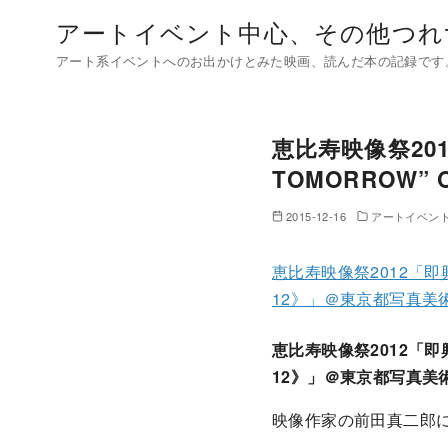
コ
アートイベント中心、その他つれ
ン
アート系イベントへのお出かけとみた映画、読んだ本の記録です
テ
ン
ツ
恵比寿映像祭201
へ
移
TOMORROW” 
動
2015-12-16
アートイベン
恵比寿映像祭2012「即興オム
12》」＠東京都写真美
恵比寿映像祭2012「即興オ
12》」＠東京都写真美
映像作家の前田真二郎