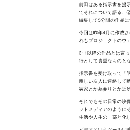
前田はある指示書を提
てそれについて語る、
編集して5分間の作品
今回は昨年4月に作成さ
れもプロジェクトのウ
311以降の作品とは言
行として貴重なものと
指示書を受け取って「
親しい友人に連絡して
実家とか墓参りとか近
それでもその日常の映像
ットメディアのように
生活や人生の一部と化
ビデオというツールは