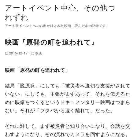
コ
アートイベント中心、その他つ
ン
れずれ
テ
アート系イベントへのお出かけとみた映画、読んだ本の記録です。
ン
ツ
映画『原発の町を追われて』
へ
移
2015-12-17
映画
動
映画「原発の町を追われて」
結局「脱原発」にしても「被災者へ適切な支援がされて
いない」にしても、主張がまずあって、それを伝えるた
めに映像をつくるというドキュメンタリー映画はつまら
ない。それが「フタバから遠く離れて」だった。
それに対して、まず被災者と知り合いになり、会話を交
わすようになり、その流れでカメラを回すようになる。