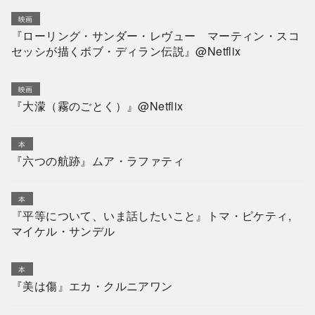
映画
『ローリング・サンダー・レヴュー マーティン・スコ
セッシが描くボブ・ディラン伝説』@Netflix
映画
『大濛（霧のごとく）』@Netflix
本
『六つの航跡』ムア・ラファティ
本
『平等について、いま話したいこと』トマ・ピケティ,
マイケル・サンデル
本
『美は傷』エカ・クルニアワン