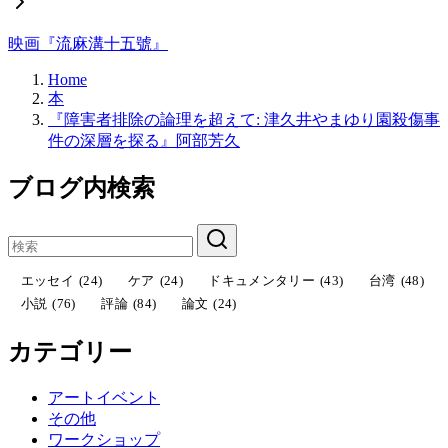
映画『流麻溝十五號』
Home
本
『障害者排除の論理を超えて: 津久井やまゆり園殺傷事
件の深層を探る』阿部芳久
ブログ内検索
エッセイ
(24)
ケア
(24)
ドキュメンタリー
(43)
台湾
(48)
小説
(76)
評論
(84)
論文
(24)
カテゴリー
アートイベント
その他
ワークショップ