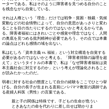
ーターである。私はそのように障害者を見つめる自分のこと
を残念ながら自覚している。
それは人権という「理念」だけでは戦争・貧困・独裁・気候
変動などの社会情勢によって、自分の意思があっさりと変わ
ることを目の当たりにするのではないかと考えるからであ
る。障害者福祉にはきれいごとや感覚や理念ではなく、人間
の奥底を見つめる批判精神が必要であろう。その点では本書
の論点はどれも感情の域を出ない。
私はむしろ「資本主義 vs. 福祉」という対立構造を自覚する
必要があるのではないかと考える。「障害者排除の論理を超
えて」というタイトルの本書で、私は「なぜ障害者福祉は資
本主義社会に対立するのか」という考えが理論化されること
が読みたかったのだ。
弱者に対する社会の態度として自分の経験をここでひとつ挙
げる。自分の長子が生まれる直前にパパママ教室の講師であ
る産婦人科医（男性）の言葉である。
親と子の関係は特殊です。子どもの生命が危うい
ときあなたの命を代わりに差し出せば助かりま