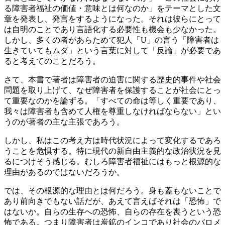
る障害者福祉の価値・意味とは何なのか」をテーマとした文
章を発表し、発言をするようになった。それは彼らにとって
は自明のことであり言語化する必要性も機会も少なかった。
しかし、多くの者があらためて犯人「U」の言う「障害者は
生きていてもムダ」という言葉に対して「反論」が必要であ
ると考えてのことだろう。
さて、本書で著者は障害者の迫害に関する歴史的事件や社会
問題を取り上げて、なぜ障害者を保護することが社会にとっ
て重要なのかを論ずる。「すべての命は等しく重要であり、
我々は障害者も含めて人権を尊重しなければならない」とい
うのが著者の主な主張であろう。
しかし、私はこの考え方は時代状況によって変化するであろ
うことを危惧する。特に現代の新自由主義的な政治状況を見
るにつけそう感じる。むしろ障害者福祉にはもっと根源的な
理由があるのではないだろうか。
では、その根源的な理由とは何だろう。身も蓋もないことで
あり前向きでもない話だが、あえて言えばそれは「恐怖」で
はないか。自らの生存への恐怖、自らの存在を喪うという恐
怖である。つまり障害者は炭鉱のインコであり社会のバロメ