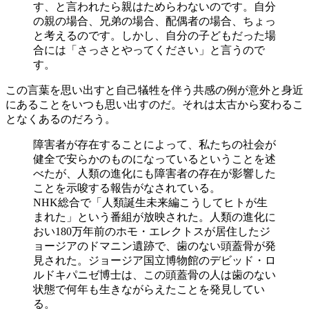
す、と言われたら親はためらわないのです。自分
の親の場合、兄弟の場合、配偶者の場合、ちょっ
と考えるのです。しかし、自分の子どもだった場
合には「さっさとやってください」と言うので
す。
この言葉を思い出すと自己犠牲を伴う共感の例が意外と身近
にあることをいつも思い出すのだ。それは太古から変わるこ
となくあるのだろう。
障害者が存在することによって、私たちの社会が
健全で安らかのものになっているということを述
べたが、人類の進化にも障害者の存在が影響した
ことを示唆する報告がなされている。
NHK総合で「人類誕生未来編こうしてヒトが生
まれた」という番組が放映された。人類の進化に
おい180万年前のホモ・エレクトスが居住したジ
ョージアのドマニン遺跡で、歯のない頭蓋骨が発
見された。ジョージア国立博物館のデビッド・ロ
ルドキパニゼ博士は、この頭蓋骨の人は歯のない
状態で何年も生きながらえたことを発見してい
る。