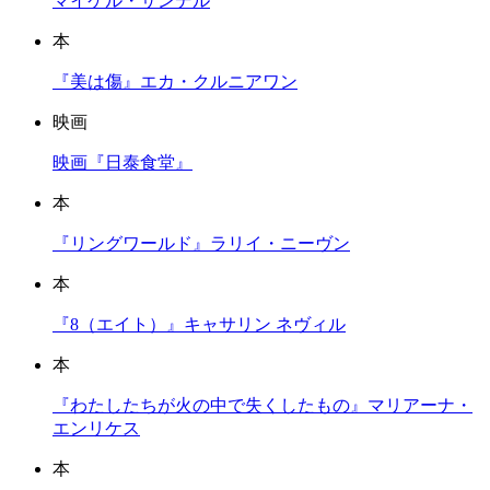
マイケル・サンデル
本
『美は傷』エカ・クルニアワン
映画
映画『日泰食堂』
本
『リングワールド』ラリイ・ニーヴン
本
『8（エイト）』キャサリン ネヴィル
本
『わたしたちが火の中で失くしたもの』マリアーナ・
エンリケス
本