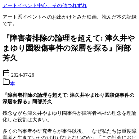
コ
アートイベント中心、その他つれずれ
ン
アート系イベントへのお出かけとみた映画、読んだ本の記録
テ
です。
ン
ツ
『障害者排除の論理を超えて: 津久井や
へ
移
まゆり園殺傷事件の深層を探る』阿部
動
芳久
2024-07-26
本
『障害者排除の論理を超えて: 津久井やまゆり園殺傷事件の
深層を探る』阿部芳久
残念ながら津久井やまゆり園事件が障害者福祉の理念を理論
化した役割は大きい。
多くの当事者や研究者らが事件以後、「なぜ私たちは重度障
害者と生きていかなければならないのか」「この社会におけ