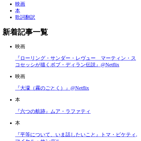
映画
本
歌詞翻訳
新着記事一覧
映画
『ローリング・サンダー・レヴュー マーティン・ス
コセッシが描くボブ・ディラン伝説』@Netflix
映画
『大濛（霧のごとく）』@Netflix
本
『六つの航跡』ムア・ラファティ
本
『平等について、いま話したいこと』トマ・ピケティ,