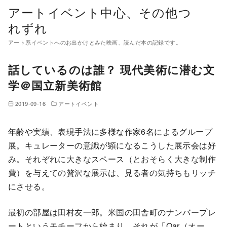
コ
アートイベント中心、その他つ
ン
れずれ
テ
アート系イベントへのお出かけとみた映画、読んだ本の記録です。
ン
ツ
話しているのは誰？ 現代美術に潜む文
へ
学＠国立新美術館
移
動
2019-09-16
アートイベント
年齢や実績、表現手法に多様な作家6名によるグループ
展。キュレーターの意識が顕になるこうした展示会は好
み。それぞれに大きなスペース（とおそらく大きな制作
費）を与えての贅沢な展示は、見る者の気持ちもリッチ
にさせる。
最初の部屋は田村友一郎。米国の田舎町のナンバープレ
ートというモチーフから始まり、それが「Oar（オー