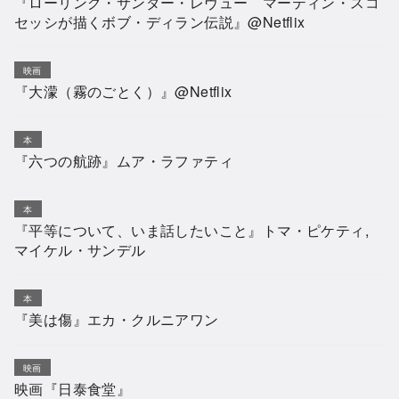
『ローリング・サンダー・レヴュー マーティン・スコ
セッシが描くボブ・ディラン伝説』@Netflix
映画
『大濛（霧のごとく）』@Netflix
本
『六つの航跡』ムア・ラファティ
本
『平等について、いま話したいこと』トマ・ピケティ,
マイケル・サンデル
本
『美は傷』エカ・クルニアワン
映画
映画『日泰食堂』