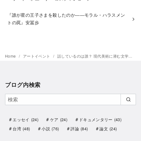
『誰が星の王子さまを殺したのか――モラル・ハラスメン
トの罠』安冨歩
Home
アートイベント
話しているのは誰？ 現代美術に潜む文学＠国立新美術館
ブログ内検索
エッセイ
(24)
ケア
(24)
ドキュメンタリー
(43)
台湾
(48)
小説
(76)
評論
(84)
論文
(24)