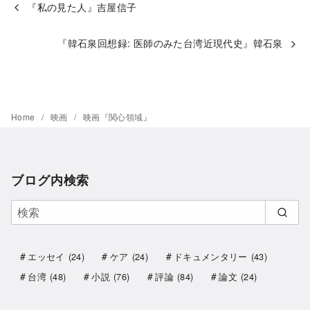
『私の見た人』吉屋信子
『韓石泉回想録: 医師のみた台湾近現代史』韓石泉
Home
映画
映画『関心領域』
ブログ内検索
エッセイ
(24)
ケア
(24)
ドキュメンタリー
(43)
台湾
(48)
小説
(76)
評論
(84)
論文
(24)