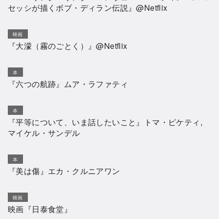
セッシが描くボブ・ディラン伝説』@Netflix
映画
『大濛（霧のごとく）』@Netflix
本
『六つの航跡』ムア・ラファティ
本
『平等について、いま話したいこと』トマ・ピケティ,
マイケル・サンデル
本
『美は傷』エカ・クルニアワン
映画
映画『日泰食堂』