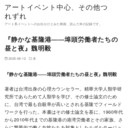
コ
アートイベント中心、その他つ
ン
れずれ
テ
アート系イベントへのお出かけとみた映画、読んだ本の記録です。
ン
ツ
『静かな基隆港――埠頭労働者たちの
へ
昼と夜』魏明毅
移
動
2025-06-12
本
『静かな基隆港――埠頭労働者たちの昼と夜』魏明毅
著者は台湾出身の心理カウンセラー。精華大学人類学研
究所であらためて人類学を学び、その修士論文のため
に、台湾で最も自殺率が高いとされる基隆でフィールド
ワークを行った。本書はその修士論文を基に、1960年代
から2010年代までの基隆港の港湾労働者とその家族、さ
らに繁華街で働く女性たちを対象としたルポルタージュ