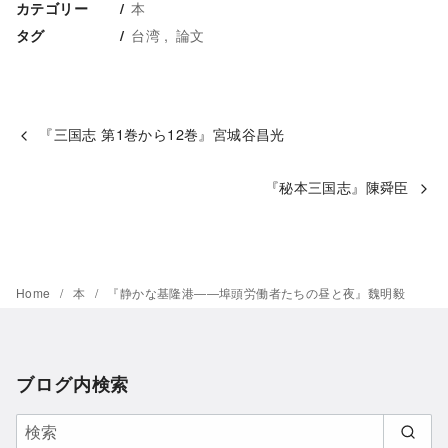
本
カテゴリー
台湾
論文
タグ
『三国志 第1巻から12巻』宮城谷昌光
『秘本三国志』陳舜臣
Home
本
『静かな基隆港――埠頭労働者たちの昼と夜』魏明毅
ブログ内検索