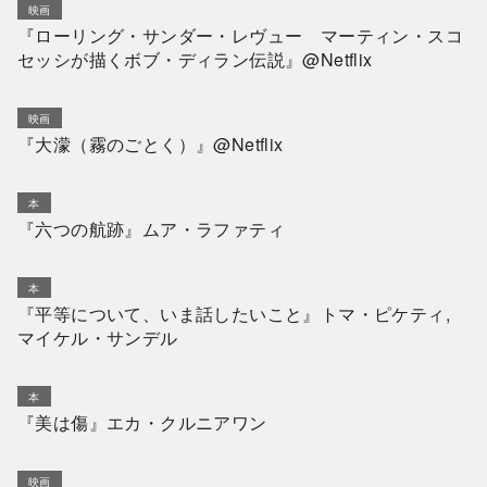
映画
『ローリング・サンダー・レヴュー マーティン・スコ
セッシが描くボブ・ディラン伝説』@Netflix
映画
『大濛（霧のごとく）』@Netflix
本
『六つの航跡』ムア・ラファティ
本
『平等について、いま話したいこと』トマ・ピケティ,
マイケル・サンデル
本
『美は傷』エカ・クルニアワン
映画