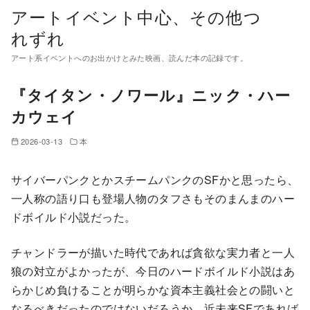
コ
アートイベント中心、その他つ
ン
れずれ
テ
アート系イベントへのお出かけとみた映画、読んだ本の記録です。
ン
ツ
『タイタン・ノワール』ニック・ハー
へ
カウェイ
移
動
2026-03-13
本
サイバーパンクとかスチームパンクのSFかと思ったら、
一人称の語り口も登場人物のタフさもそのまんまのハー
ドボイルド小説だった。
チャンドラーが描いた時代であれば貪欲な実力者と一人
狼の対立がよかったが、今日のハードボイルド小説はあ
らかじめ負けることが明らかな資本主義社会との闘いと
なるべきだったのではないだろうか。近未来SFであれば