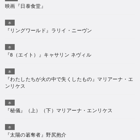
映画『日泰食堂』
本
『リングワールド』ラリイ・ニーヴン
本
『8（エイト）』キャサリン ネヴィル
本
『わたしたちが火の中で失くしたもの』マリアーナ・エ
ンリケス
本
『秘儀』（上）（下）マリアーナ・エンリケス
本
『太陽の簒奪者』野尻抱介