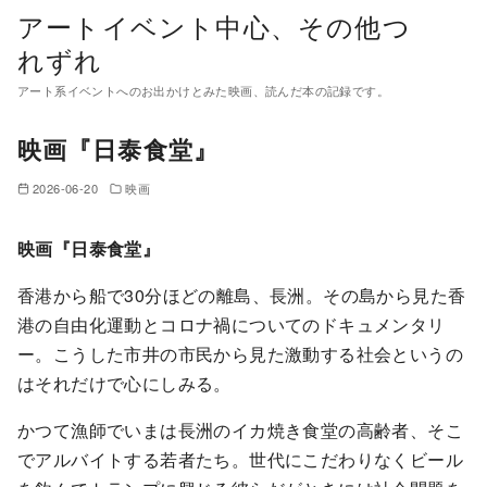
コ
アートイベント中心、その他つ
ン
れずれ
テ
アート系イベントへのお出かけとみた映画、読んだ本の記録です。
ン
ツ
映画『日泰食堂』
へ
移
2026-06-20
映画
動
映画『日泰食堂』
香港から船で30分ほどの離島、長洲。その島から見た香
港の自由化運動とコロナ禍についてのドキュメンタリ
ー。こうした市井の市民から見た激動する社会というの
はそれだけで心にしみる。
かつて漁師でいまは長洲のイカ焼き食堂の高齢者、そこ
でアルバイトする若者たち。世代にこだわりなくビール