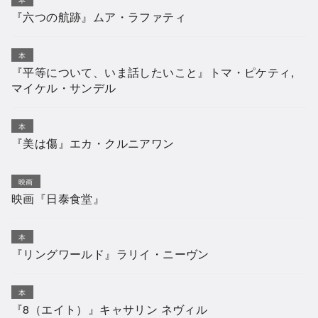
『六つの航跡』ムア・ラファティ
本
『平等について、いま話したいこと』トマ・ピケティ,
マイケル・サンデル
本
『美は傷』エカ・クルニアワン
映画
映画『日泰食堂』
本
『リングワールド』ラリイ・ニーヴン
本
『8（エイト）』キャサリン ネヴィル