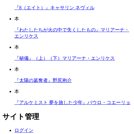
『8（エイト）』キャサリン ネヴィル
本
『わたしたちが火の中で失くしたもの』マリアーナ・
エンリケス
本
『秘儀』（上）（下）マリアーナ・エンリケス
本
『太陽の簒奪者』野尻抱介
本
『アルケミスト 夢を旅した少年』パウロ・コエーリョ
サイト管理
ログイン