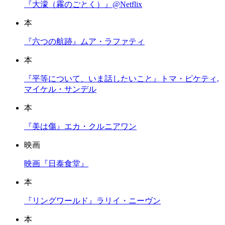
『大濛（霧のごとく）』@Netflix
本
『六つの航跡』ムア・ラファティ
本
『平等について、いま話したいこと』トマ・ピケティ,
マイケル・サンデル
本
『美は傷』エカ・クルニアワン
映画
映画『日泰食堂』
本
『リングワールド』ラリイ・ニーヴン
本