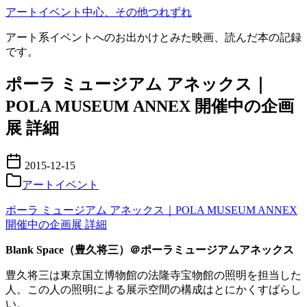
コ
アートイベント中心、その他つれずれ
ン
アート系イベントへのお出かけとみた映画、読んだ本の記録
テ
です。
ン
ツ
ポーラ ミュージアム アネックス｜
へ
移
POLA MUSEUM ANNEX 開催中の企画
動
展 詳細
2015-12-15
アートイベント
ポーラ ミュージアム アネックス｜POLA MUSEUM ANNEX
開催中の企画展 詳細
Blank Space（豊久将三）＠ポーラミュージアムアネックス
豊久将三は東京国立博物館の法隆寺宝物館の照明を担当した
人。この人の照明による展示空間の構成はとにかくすばらし
い。