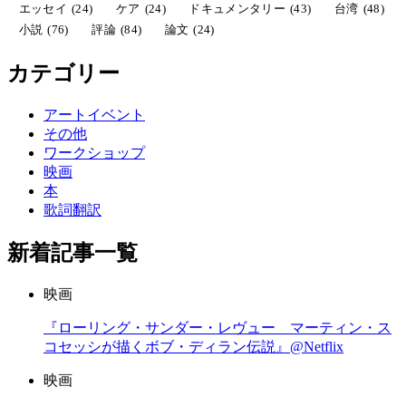
エッセイ
(24)
ケア
(24)
ドキュメンタリー
(43)
台湾
(48)
小説
(76)
評論
(84)
論文
(24)
カテゴリー
アートイベント
その他
ワークショップ
映画
本
歌詞翻訳
新着記事一覧
映画
『ローリング・サンダー・レヴュー マーティン・ス
コセッシが描くボブ・ディラン伝説』@Netflix
映画