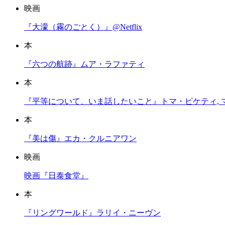
映画
『大濛（霧のごとく）』@Netflix
本
『六つの航跡』ムア・ラファティ
本
『平等について、いま話したいこと』トマ・ピケティ, 
本
『美は傷』エカ・クルニアワン
映画
映画『日泰食堂』
本
『リングワールド』ラリイ・ニーヴン