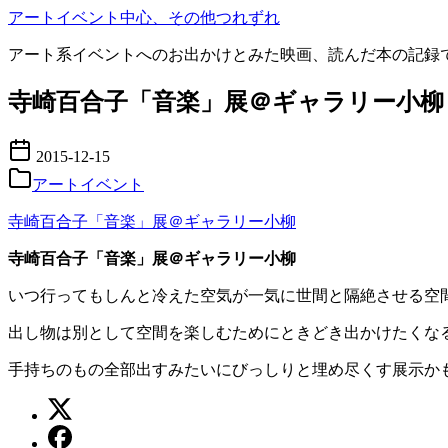
コ
アートイベント中心、その他つれずれ
ン
アート系イベントへのお出かけとみた映画、読んだ本の記録
テ
ン
寺崎百合子「音楽」展＠ギャラリー小柳
ツ
へ
移
2015-12-15
動
アートイベント
寺崎百合子「音楽」展＠ギャラリー小柳
寺崎百合子「音楽」展＠ギャラリー小柳
いつ行ってもしんと冷えた空気が一気に世間と隔絶させる空
出し物は別として空間を楽しむためにときどき出かけたくな
手持ちのもの全部出すみたいにびっしりと埋め尽くす展示か