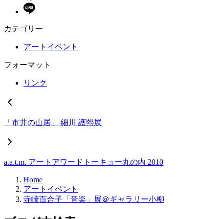
カテゴリー
アートイベント
フォーマット
リンク
「市井の山居」 細川 護熙展
a.a.t.m. アートアワードトーキョー丸の内 2010
Home
アートイベント
寺崎百合子「音楽」展＠ギャラリー小柳