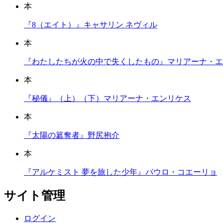
本
『8（エイト）』キャサリン ネヴィル
本
『わたしたちが火の中で失くしたもの』マリアーナ・エ
本
『秘儀』（上）（下）マリアーナ・エンリケス
本
『太陽の簒奪者』野尻抱介
本
『アルケミスト 夢を旅した少年』パウロ・コエーリョ
サイト管理
ログイン