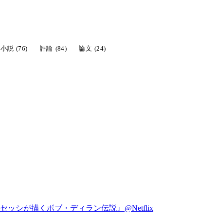
小説
(76)
評論
(84)
論文
(24)
シが描くボブ・ディラン伝説』@Netflix