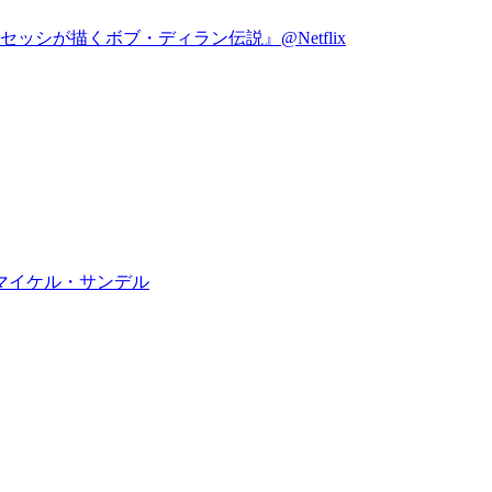
シが描くボブ・ディラン伝説』@Netflix
マイケル・サンデル