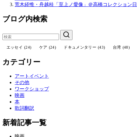
荒木経惟・舟越桂「至上ノ愛像」＠高橋コレクション日
ブログ内検索
エッセイ
(24)
ケア
(24)
ドキュメンタリー
(43)
台湾
(48)
カテゴリー
アートイベント
その他
ワークショップ
映画
本
歌詞翻訳
新着記事一覧
映画