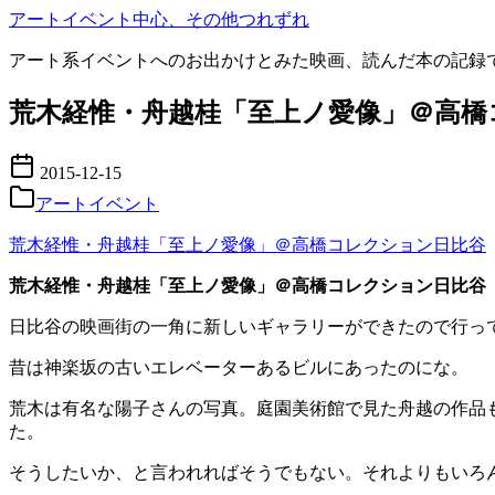
コ
アートイベント中心、その他つれずれ
ン
アート系イベントへのお出かけとみた映画、読んだ本の記録
テ
ン
荒木経惟・舟越桂「至上ノ愛像」＠高橋
ツ
へ
移
2015-12-15
動
アートイベント
荒木経惟・舟越桂「至上ノ愛像」＠高橋コレクション日比谷
荒木経惟・舟越桂「至上ノ愛像」＠高橋コレクション日比谷
日比谷の映画街の一角に新しいギャラリーができたので行っ
昔は神楽坂の古いエレベーターあるビルにあったのにな。
荒木は有名な陽子さんの写真。庭園美術館で見た舟越の作品
た。
そうしたいか、と言われればそうでもない。それよりもいろ