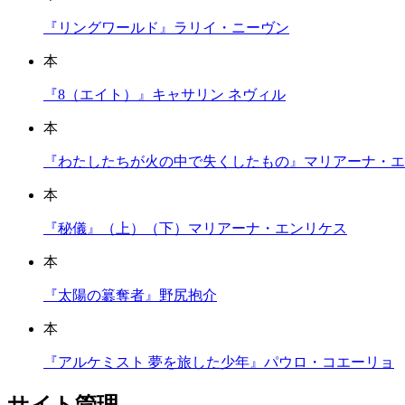
『リングワールド』ラリイ・ニーヴン
本
『8（エイト）』キャサリン ネヴィル
本
『わたしたちが火の中で失くしたもの』マリアーナ・エ
本
『秘儀』（上）（下）マリアーナ・エンリケス
本
『太陽の簒奪者』野尻抱介
本
『アルケミスト 夢を旅した少年』パウロ・コエーリョ