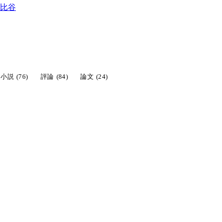
比谷
小説
(76)
評論
(84)
論文
(24)