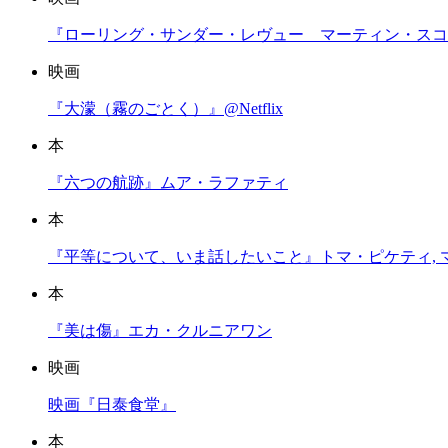
『ローリング・サンダー・レヴュー マーティン・スコセッ
映画
『大濛（霧のごとく）』@Netflix
本
『六つの航跡』ムア・ラファティ
本
『平等について、いま話したいこと』トマ・ピケティ, 
本
『美は傷』エカ・クルニアワン
映画
映画『日泰食堂』
本