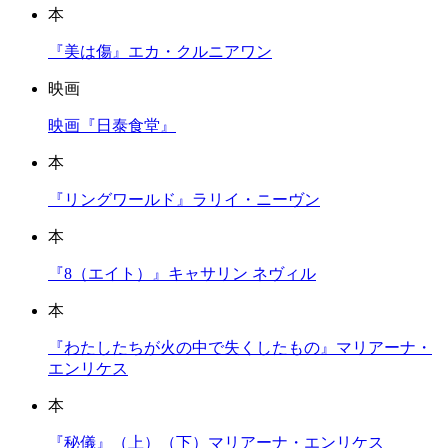
本
『美は傷』エカ・クルニアワン
映画
映画『日泰食堂』
本
『リングワールド』ラリイ・ニーヴン
本
『8（エイト）』キャサリン ネヴィル
本
『わたしたちが火の中で失くしたもの』マリアーナ・
エンリケス
本
『秘儀』（上）（下）マリアーナ・エンリケス