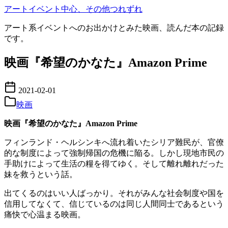
コ
アートイベント中心、その他つれずれ
ン
アート系イベントへのお出かけとみた映画、読んだ本の記録
テ
です。
ン
ツ
映画『希望のかなた』Amazon Prime
へ
移
動
2021-02-01
映画
映画『希望のかなた』Amazon Prime
フィンランド・ヘルシンキへ流れ着いたシリア難民が、官僚
的な制度によって強制帰国の危機に陥る。しかし現地市民の
手助けによって生活の糧を得てゆく。そして離れ離れだった
妹を救うという話。
出てくるのはいい人ばっかり。それがみんな社会制度や国を
信用してなくて、信じているのは同じ人間同士であるという
痛快で心温まる映画。