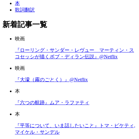
本
歌詞翻訳
新着記事一覧
映画
『ローリング・サンダー・レヴュー マーティン・ス
コセッシが描くボブ・ディラン伝説』@Netflix
映画
『大濛（霧のごとく）』@Netflix
本
『六つの航跡』ムア・ラファティ
本
『平等について、いま話したいこと』トマ・ピケティ,
マイケル・サンデル