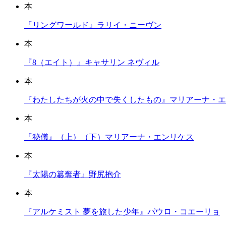
本
『リングワールド』ラリイ・ニーヴン
本
『8（エイト）』キャサリン ネヴィル
本
『わたしたちが火の中で失くしたもの』マリアーナ・エ
本
『秘儀』（上）（下）マリアーナ・エンリケス
本
『太陽の簒奪者』野尻抱介
本
『アルケミスト 夢を旅した少年』パウロ・コエーリョ