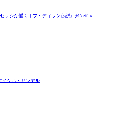
シが描くボブ・ディラン伝説』@Netflix
マイケル・サンデル