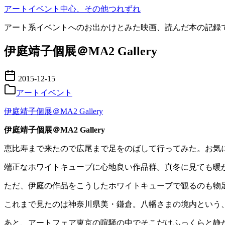
コ
アートイベント中心、その他つれずれ
ン
アート系イベントへのお出かけとみた映画、読んだ本の記録
テ
ン
伊庭靖子個展＠MA2 Gallery
ツ
へ
移
2015-12-15
動
アートイベント
伊庭靖子個展＠MA2 Gallery
伊庭靖子個展＠MA2 Gallery
恵比寿まで来たので広尾まで足をのばして行ってみた。お気
端正なホワイトキューブに心地良い作品群。真冬に見ても暖
ただ、伊庭の作品をこうしたホワイトキューブで観るのも物
これまで見たのは神奈川県美・鎌倉。八幡さまの境内という
あと、アートフェア東京の喧騒の中でそこだけふっくらと静