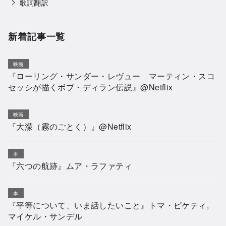
歌詞翻訳
新着記事一覧
映画
『ローリング・サンダー・レヴュー マーティン・スコ
セッシが描くボブ・ディラン伝説』@Netflix
映画
『大濛（霧のごとく）』@Netflix
本
『六つの航跡』ムア・ラファティ
本
『平等について、いま話したいこと』トマ・ピケティ,
マイケル・サンデル