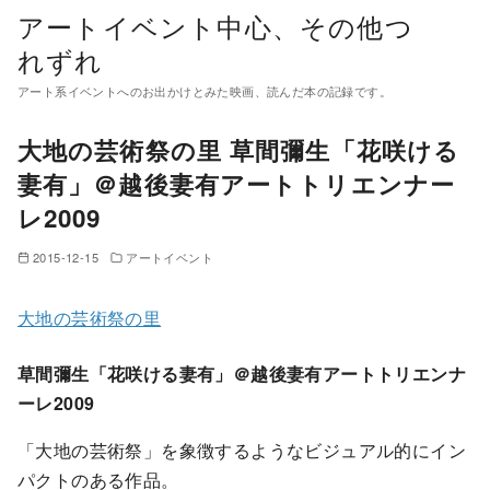
コ
アートイベント中心、その他つ
ン
れずれ
テ
アート系イベントへのお出かけとみた映画、読んだ本の記録です。
ン
ツ
大地の芸術祭の里 草間彌生「花咲ける
へ
妻有」＠越後妻有アートトリエンナー
移
レ2009
動
2015-12-15
アートイベント
大地の芸術祭の里
草間彌生「花咲ける妻有」＠越後妻有アートトリエンナ
ーレ2009
「大地の芸術祭」を象徴するようなビジュアル的にイン
パクトのある作品。